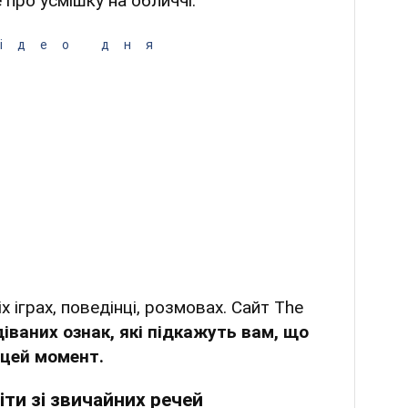
 про усмішку на обличчі.
ідео дня
х іграх, поведінці, розмовах. Сайт The
діваних ознак, які підкажуть вам, що
 цей момент.
ти зі звичайних речей