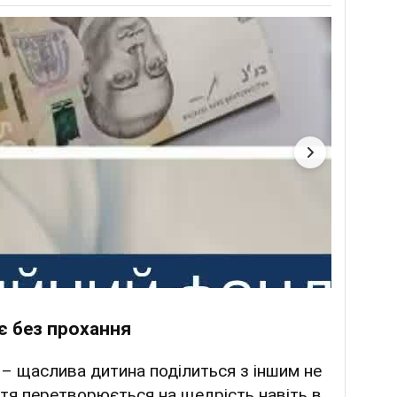
є без прохання
а – щаслива дитина поділиться з іншим не
я перетворюється на щедрість навіть в