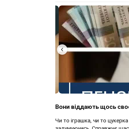
Вони віддають щось сво
Чи то іграшка, чи то цукерк
задумуючись. Справжнє щаст