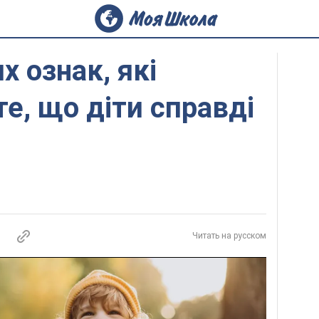
х ознак, які
те, що діти справді
Читать на русском