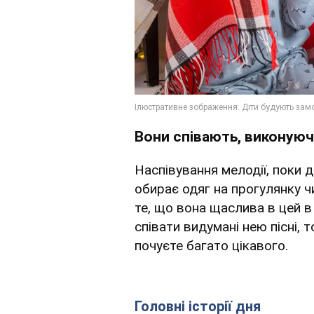
Вони співають, виконуюч
Наспівування мелодії, поки 
обирає одяг на прогулянку ч
те, що вона щаслива в цей 
співати видумані нею пісні, 
почуєте багато цікавого.
Головні історії дня