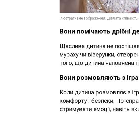
Вони помічають дрібні д
Щаслива дитина не поспішає
мураху чи візерунки, створен
того, що дитина наповнена п
Вони розмовляють з ігр
Коли дитина розмовляє з ігр
комфорту і безпеки. По-спр
стримувати емоції, навіть якщ