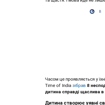
та щастя. І мова йде не лише
В
Часом це проявляється у їхні
Time of India
зібрав
8 неспо
дитина справді щаслива в
Дитина створює уявні сві