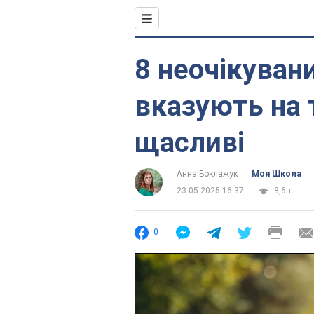
8 неочікувани
вказують на 
щасливі
Анна Боклажук
Моя Школа
23.05.2025 16:37
8,6 т.
0