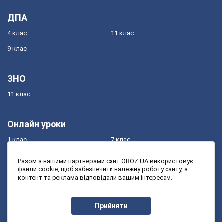
ДПА
4 клас
11 клас
9 клас
ЗНО
11 клас
Онлайн уроки
1 клас
7 клас
2 клас
8 клас
Разом з нашими партнерами сайт OBOZ.UA використовує
файли cookie, щоб забезпечити належну роботу сайту, а
3 клас
9 клас
контент та реклама відповідали вашим інтересам.
4 клас
10 клас
5 клас
11 клас
Прийняти
6 клас