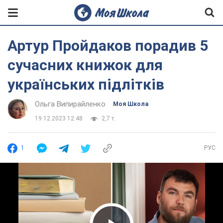
Артур Пройдаков порадив 5
сучасних книжок для
українських підлітків
Ольга Випирайленко
Моя Школа
19.12.2023 12:48
2,7 т.
1
РУС