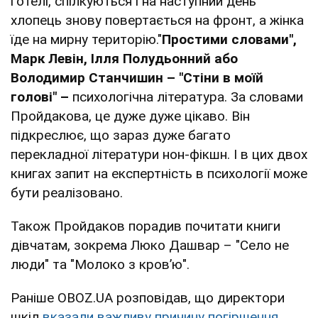
готелі, спілкуються і на наступний день
хлопець знову повертається на фронт, а жінка
їде на мирну територію."
Простими
словами",
Марк Левін, Ілля Полудьонний або
Володимир Станчишин – "Стіни в моїй
голові" –
психологічна література. За словами
Пройдакова, це дуже дуже цікаво. Він
підкреслює, що зараз дуже багато
перекладної літератури нон-фікшн. І в цих двох
книгах запит на експертність в психології може
бути реалізовано.
Також Пройдаков порадив почитати книги
дівчатам, зокрема Люко Дашвар – "Село не
люди" та "Молоко з кровʼю".
Раніше OBOZ.UA розповідав, що директори
шкіл
вказали важливу причину погіршення