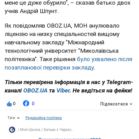
мене це дуже обурило", – сказав батько двох
учнів Андрій Шпунт.
Як повідомляв OBOZ.UA, МОН анулювало
ліцензію на низку спеціальностей вищому
навчальному закладу "Міжнародний
технологічний університет "Миколаївська
політехніка". Таке рішення
було ухвалено після
позапланової перевірки закладу
.
Тільки перевірена інформація в нас у Telegram-
каналі
OBOZ.UA
та
Viber
. Не ведіться на фейки!
0
0
Підписатися
Теги
Редакційна політика
Моя Школа
Батьки з Черкас...