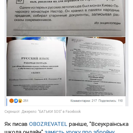
Як писав
OBOZREVATEL
раніше, "Всеукраїнська
школа онлайн"
замість уроку про збройну