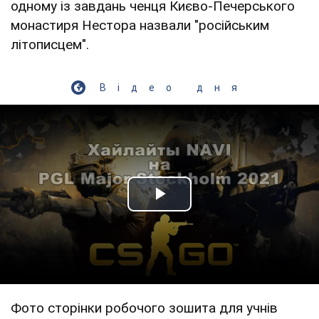
одному із завдань ченця Києво-Печерського
монастиря Нестора назвали "російським
літописцем".
Відео дня
Play Video
Фото сторінки робочого зошита для учнів