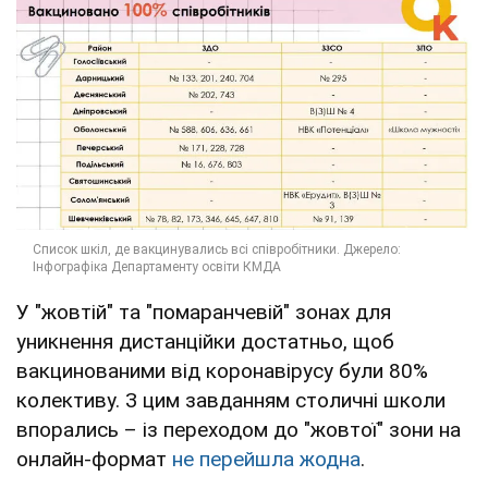
У "жовтій" та "помаранчевій" зонах для
уникнення дистанційки достатньо, щоб
вакцинованими від коронавірусу були 80%
колективу. З цим завданням столичні школи
впорались – із переходом до "жовтої" зони на
онлайн-формат
не перейшла жодна
.