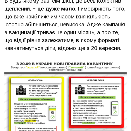
В будь-якому разі сім шкіл, де весь колектив
щеплений, –
це дуже мало
. І ймовірність того,
що вже найближчим часом їхня кількість
істотно збільшиться, невисока. Адже кампанія
з вакцинації триває не один місяць, а про те,
що від її рівня залежатиме, в якому форматі
навчатимуться діти, відомо ще з 20 вересня.