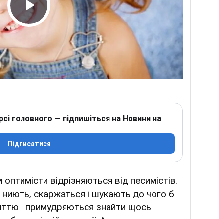
Play Video
рсі головного — підпишіться на Новини на
Підписатися
 оптимісти відрізняються від песимістів.
с ниють, скаржаться і шукають до чого б
життю і примудряються знайти щось