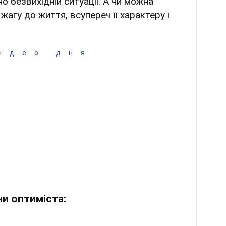
о безвихідній ситуації. А чи можна
жагу до життя, всупереч її характеру і
ідео дня
ни оптиміста: