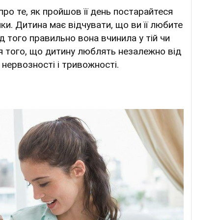
ро те, як пройшов її день постарайтеся
инки. Дитина має відчувати, що ви її любите
д того правильно вона вчинила у тій чи
іння того, що дитину люблять незалежно від
 нервозності і тривожності.