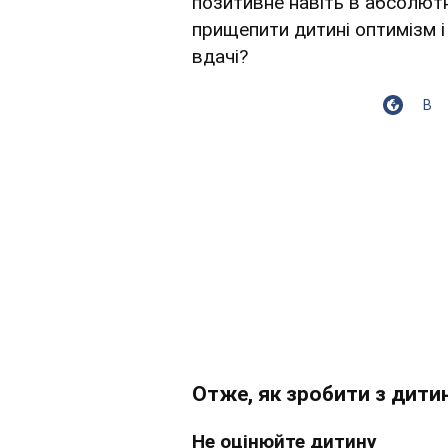
позитивне навіть в абсолютн
прищепити дитині оптимізм і 
вдачі?
В
Отже, як зробити з дити
Не оцінюйте дитину