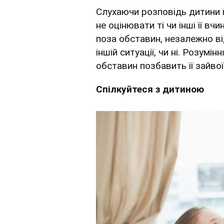
Слухаючи розповідь дитини п
не оцінювати ті чи інші її вч
поза обставин, незалежно ві
іншій ситуації, чи ні. Розум
обставин позбавить її зайвої
Спілкуйтеся з дитиною