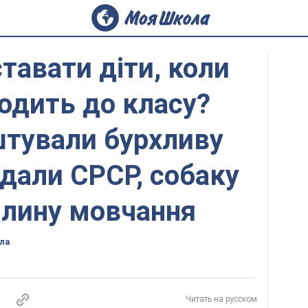
тавати діти, коли
одить до класу?
штували бурхливу
адали СРСР, собаку
илину мовчання
ла
Читать на русском