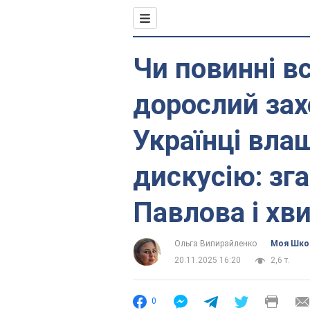
Чи повинні вс
дорослий зах
Українці вла
дискусію: зг
Павлова і хв
Ольга Випирайленко
Моя Шко
20.11.2025 16:20
2,6 т.
0