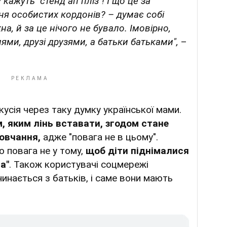
ажуть "стенд ап пліз"! І що це за
ня особистих кордонів? – думає собі
на, й за це нічого не бувало. Імовірно,
лями, друзі друзями, а батьки батьками",
–
кусія через таку думку української мами.
, яким лінь вставати, згодом стане
мовчання,
адже "повага не в цьому".
 повага не у тому,
щоб діти піднімалися
а"
. Також користувачі соцмережі
инається з батьків, і саме вони мають