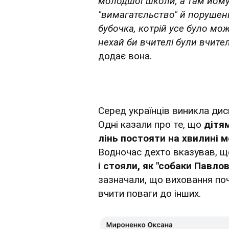
молодшої школи, а там йому к
"вимагатєльство" й порушен
бубочка, котрій усе було мож
нехай би вчителі були вчите
додає вона.
Серед українців виникла дис
Одні казали про те, що
дітям
лінь постояти на хвилині 
Водночас дехто вказував, що
і стояли, як "собаки Павлов
зазначали, що виховання поч
вчити поваги до інших.