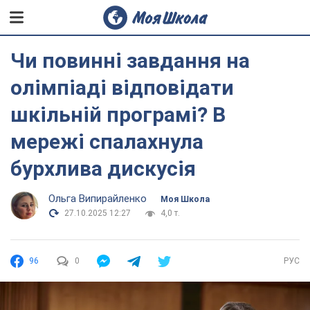
Чи повинні завдання на
олімпіаді відповідати
шкільній програмі? В
мережі спалахнула
бурхлива дискусія
Ольга Випирайленко
Моя Школа
27.10.2025 12:27
4,0 т.
96
0
РУС