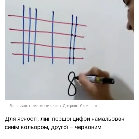
Для ясності, лінії першої цифри намальовані
синім кольором, другої – червоним.