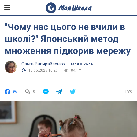
"Чому нас цього не вчили в
школі?" Японський метод
множення підкорив мережу
Ольга Випирайленко
Моя Школа
18.05.2025 16:20
84,1 т.
96
0
РУС