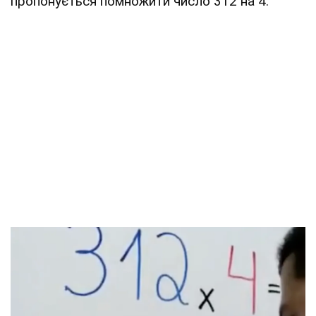
пропонується помножити число 312 на 4.