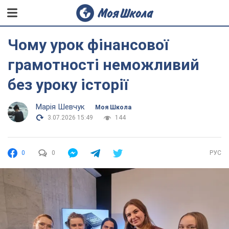
Чому урок фінансової
грамотності неможливий
без уроку історії
Марія Шевчук
Моя Школа
3.07.2026 15:49
144
0
0
РУС