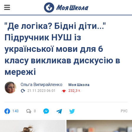
"Де логіка? Бідні діти..."
Підручник НУШ із
української мови для 6
класу викликав дискусію в
мережі
Ольга Випирайленко
Моя Школа
21.11.2023 06:01
232,3 т.
143
0
РУС