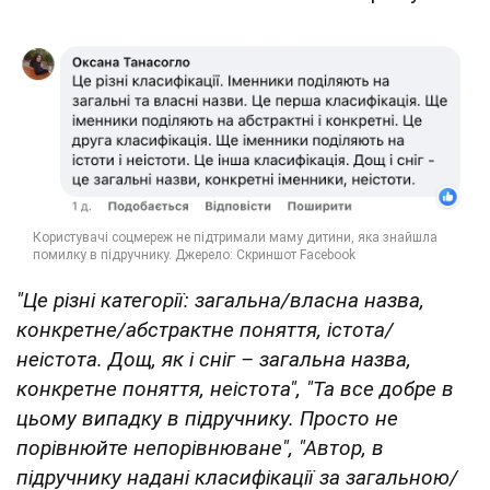
"Це різні категорії: загальна/власна назва,
конкретне/абстрактне поняття, істота/
неістота. Дощ, як і сніг – загальна назва,
конкретне поняття, неістота", "Та все добре в
цьому випадку в підручнику. Просто не
порівнюйте непорівнюване", "Автор, в
підручнику надані класифікації за загальною/