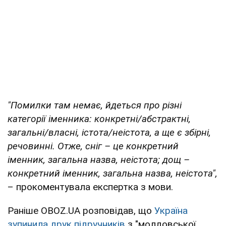
"Помилки там немає, йдеться про різні
категорії іменника: конкретні/абстрактні,
загальні/власні, істота/неістота, а ще є збірні,
речовинні. Отже, сніг – це конкретний
іменник, загальна назва, неістота; дощ –
конкретний іменник, загальна назва, неістота",
– прокоментувала експертка з мови.
Раніше OBOZ.UA розповідав, що
Україна
зупинила друк підручників
з "молдовської