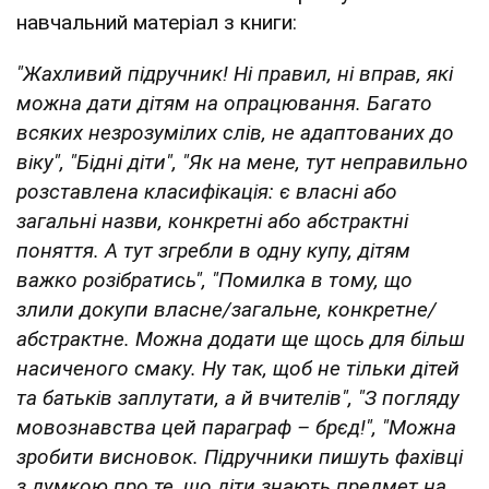
навчальний матеріал з книги:
"Жахливий підручник! Ні правил, ні вправ, які
можна дати дітям на опрацювання. Багато
всяких незрозумілих слів, не адаптованих до
віку", "Бідні діти", "Як на мене, тут неправильно
розставлена класифікація: є власні або
загальні назви, конкретні або абстрактні
поняття. А тут згребли в одну купу, дітям
важко розібратись", "Помилка в тому, що
злили докупи власне/загальне, конкретне/
абстрактне. Можна додати ще щось для більш
насиченого смаку. Ну так, щоб не тільки дітей
та батьків заплутати, а й вчителів", "З погляду
мовознавства цей параграф – брєд!", "Можна
зробити висновок. Підручники пишуть фахівці
з думкою про те, що діти знають предмет на