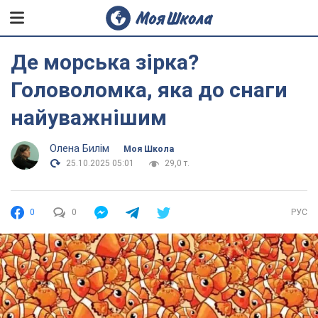
Де морська зірка?
Головоломка, яка до снаги
найуважнішим
Олена Билім
Моя Школа
25.10.2025 05:01
29,0 т.
0
0
РУС