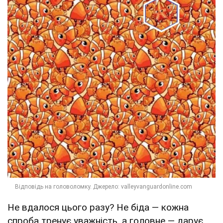
Не вдалося цього разу? Не біда — кожна
спроба тренує уважність, а головне — дарує