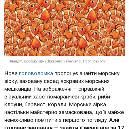
Нова
головоломка
пропонує знайти морську
зірку, заховану серед яскравих морських
мешканців. На зображенні — справжній
візуальний хаос: помаранчеві краби, риби-
клоуни, барвисті корали. Морська зірка
настільки майстерно замаскована, що її майже
неможливо помітити з першого погляду.
Але
головне завдання — знайти її менш ніж за 17