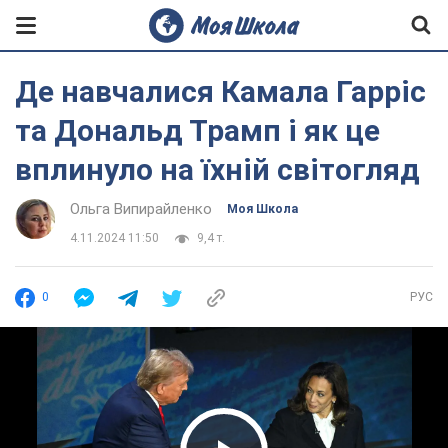
Де навчалися Камала Гарріс
та Дональд Трамп і як це
вплинуло на їхній світогляд
Ольга Випирайленко
Моя Школа
4.11.2024 11:50
9,4 т.
0
РУС