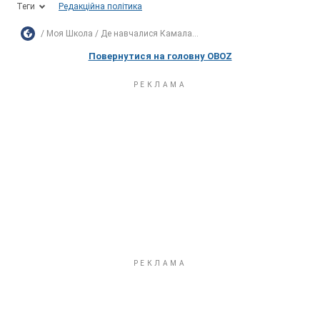
Теги
Редакційна політика
Моя Школа
Де навчалися Камала...
Повернутися на головну OBOZ