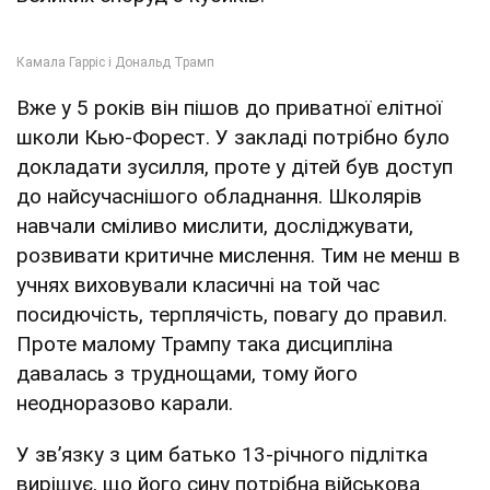
Вже у 5 років він пішов до приватної елітної
школи Кью-Форест. У закладі потрібно було
докладати зусилля, проте у дітей був доступ
до найсучаснішого обладнання. Школярів
навчали сміливо мислити, досліджувати,
розвивати критичне мислення. Тим не менш в
учнях виховували класичні на той час
посидючість, терплячість, повагу до правил.
Проте малому Трампу така дисципліна
давалась з труднощами, тому його
неодноразово карали.
У звʼязку з цим батько 13-річного підлітка
вирішує, що його сину потрібна військова