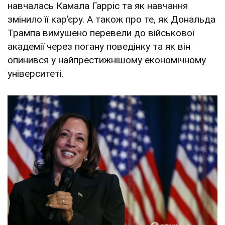
навчалась Камала Гарріс та як навчання
змінило її карʼєру. А також про те, як Дональда
Трампа вимушено перевели до військової
академії через погану поведінку та як він
опинився у найпрестижнішому економічному
університеті.