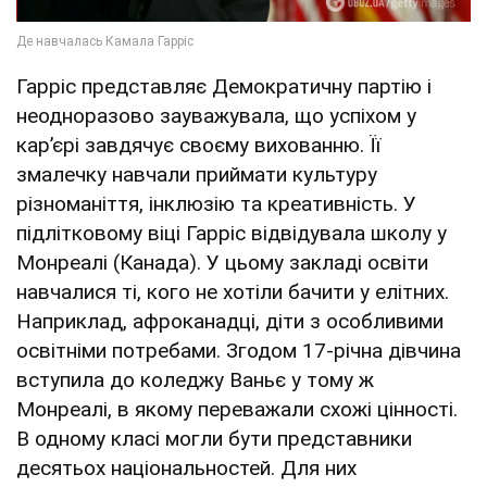
Гарріс представляє Демократичну партію і
неодноразово зауважувала, що успіхом у
карʼєрі завдячує своєму вихованню. Її
змалечку навчали приймати культуру
різноманіття, інклюзію та креативність. У
підлітковому віці Гарріс відвідувала школу у
Монреалі (Канада). У цьому закладі освіти
навчалися ті, кого не хотіли бачити у елітних.
Наприклад, афроканадці, діти з особливими
освітніми потребами. Згодом 17-річна дівчина
вступила до коледжу Ваньє у тому ж
Монреалі, в якому переважали схожі цінності.
В одному класі могли бути представники
десятьох національностей. Для них