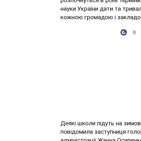
розпочнуться в різні терміни
науки України дати та трива
кожною громадою і закладом
В
Деякі школи підуть на зимові
повідомила заступниця голо
адміністрації Жанна Осипенк