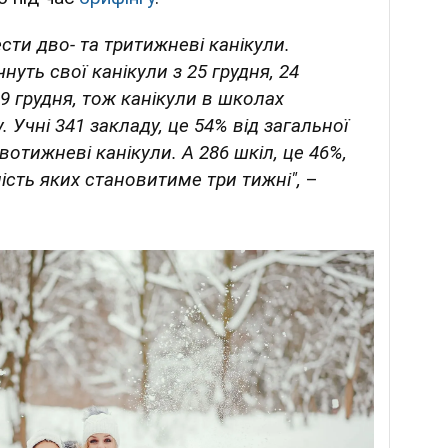
ти дво- та тритижневі канікули.
уть свої канікули з 25 грудня, 24
 грудня, тож канікули в школах
. Учні 341 закладу, це 54% від загальної
двотижневі канікули. А 286 шкіл, це 46%,
ість яких становитиме три тижні",
–