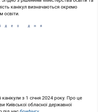
. Згідно з рішенням Міністерства освіти та
лість канікул визначаються окремо
 освіти.
ідео дня
 канікули з 1 січня 2024 року. Про це
ви Київської обласної державної
о під час
брифінгу
.