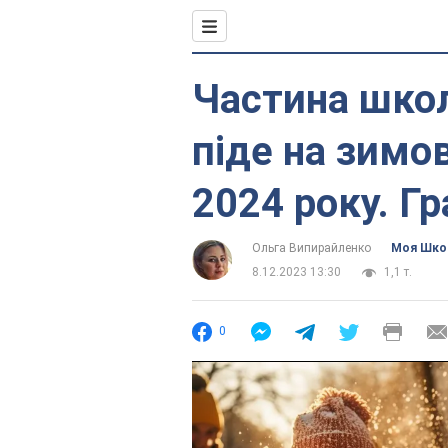
Частина шко
піде на зимов
2024 року. Гр
Ольга Випирайленко
Моя Шко
8.12.2023 13:30
1,1 т.
0