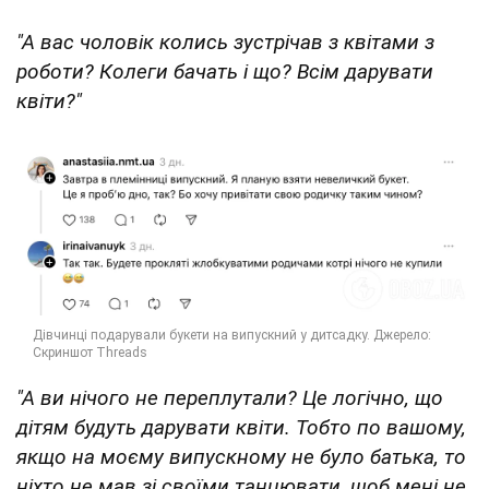
"А вас чоловік колись зустрічав з квітами з
роботи? Колеги бачать і що? Всім дарувати
квіти?"
"А ви нічого не переплутали? Це логічно, що
дітям будуть дарувати квіти. Тобто по вашому,
якщо на моєму випускному не було батька, то
ніхто не мав зі своїми танцювати, щоб мені не