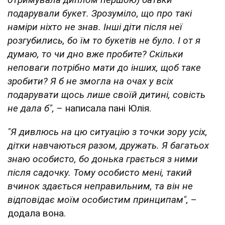
подарували букет. Зрозуміло, що про такі
наміри ніхто не знав. Інші діти після неї
розгубились, бо їм то букетів не було. І от я
думаю, то чи дно вже пробите? Скільки
неповаги потрібно мати до інших, щоб таке
зробити? Я б не змогла на очах у всіх
подарувати щось лише своїй дитині, совість
не дала б",
– написала пані Юлія.
"Я дивлюсь на цю ситуацію з точки зору усіх,
дітки навчаються разом, дружать. Я багатьох
знаю особисто, бо донька грається з ними
після садочку. Тому особисто мені, такий
вчинок здається неправильним, та він не
відповідає моїм особистим принципам",
–
додала вона.