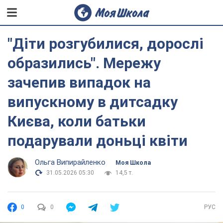
"Діти розгубилися, дорослі
образились". Мережу
зачепив випадок на
випускному в дитсадку
Києва, коли батьки
подарували доньці квіти
Ольга Випирайленко
Моя Школа
31.05.2026 05:30
14,5 т.
0
0
РУС