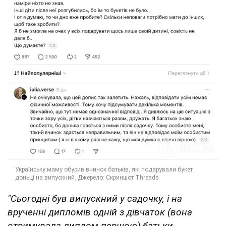
"Сьогодні був випускний у садочку, і на
врученні дипломів одній з дівчаток (вона
отримувала диплом першою) батьки