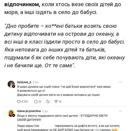
відпочинком,
коли хтось везе своїх дітей до
моря, а інші їздять в село до бабусі.
"Дно пробите – ко**ені батьки возять свою
дитину відпочивати на острови до океану, а
всі інші в класі їздили просто в село до бабусі.
Яка неповага до інших дітей та батьків,
подумали б як себе почувають діти, які океану
і не бачили ще. От те саме".