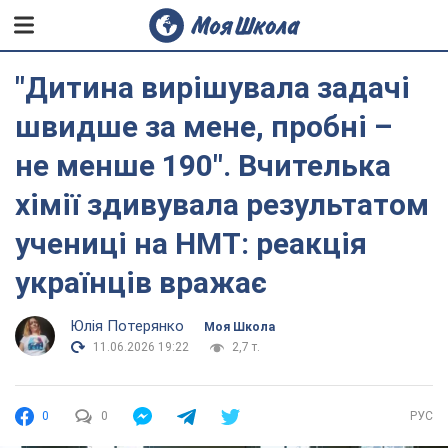
"Дитина вирішувала задачі
швидше за мене, пробні –
не менше 190". Вчителька
хімії здивувала результатом
учениці на НМТ: реакція
українців вражає
Юлія Потерянко
Моя Школа
11.06.2026 19:22
2,7 т.
0
0
РУС