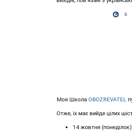
вихідні, пов'язані з україн
В
Моя Школа
OBOZREVATEL
пу
Отже, їх має вийде цілих шіс
14 жовтня (понеділок)