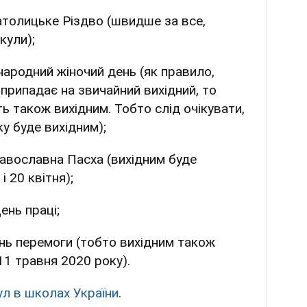
католицьке Різдво (швидше за все,
кули);
жнародний жіночий день (як правило,
припадає на звичайний вихідний, то
ь також вихідним. Тобто слід очікувати,
у буде вихідним);
православна Пасха (вихідним буде
і 20 квітня);
ень праці;
ень перемоги (тобто вихідним також
11 травня 2020 року).
ул в школах України
.