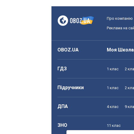
Про компанію
Реклама на сай
OBOZ.UA
Моя Школа
ГДЗ
1 клас
2 кл
Підручники
1 клас
2 кл
ДПА
4 клас
9 кл
ЗНО
11 клас