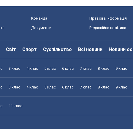
Команда
Правова інформація
ті
Документи
Редакційна політика
Світ
Спорт
Суспільство
Всі новини
Новини ос
ас
3 клас
4 клас
5 клас
6 клас
7 клас
8 клас
9 клас
ас
3 клас
4 клас
5 клас
6 клас
7 клас
8 клас
9 клас
ас
11 клас