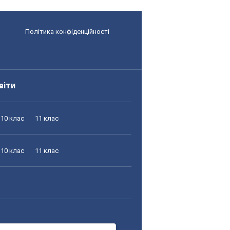
Політика конфіденційності
віти
10 клас
11 клас
10 клас
11 клас