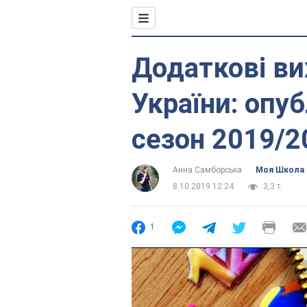
Додаткові ви
України: опуб
сезон 2019/2
Анна Самборська
Моя Школа
8.10.2019 12:24
3,3 т.
1