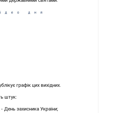
ськими державними святами.
ідео дня
блікує графік цих вихідних.
ть штук:
 - День захисника України;