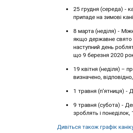
25 грудня (середа) - 
припаде на зимові кані
8 марта (неділя) - Мі
якщо державне свято 
наступний день роблят
що 9 березня 2020 рок
19 квітня (неділя) – 
визначено, відповідно, 
1 травня (п'ятниця) - Д
9 травня (субота) - Д
зроблять і понеділок, 
Дивіться також графік канік