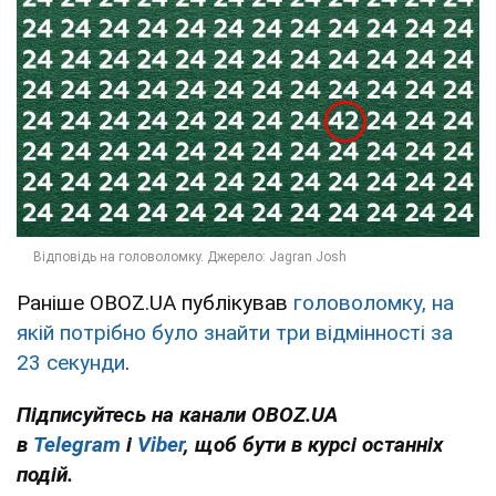
Раніше OBOZ.UA публікував
головоломку, на
якій потрібно було знайти три відмінності за
23 секунди
.
Підписуйтесь на канали OBOZ.UA
в
Telegram
і
Viber
, щоб бути в курсі останніх
подій.