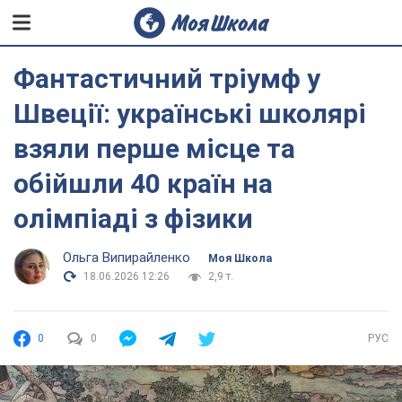
Фантастичний тріумф у
Швеції: українські школярі
взяли перше місце та
обійшли 40 країн на
олімпіаді з фізики
Ольга Випирайленко
Моя Школа
18.06.2026 12:26
2,9 т.
0
0
РУС