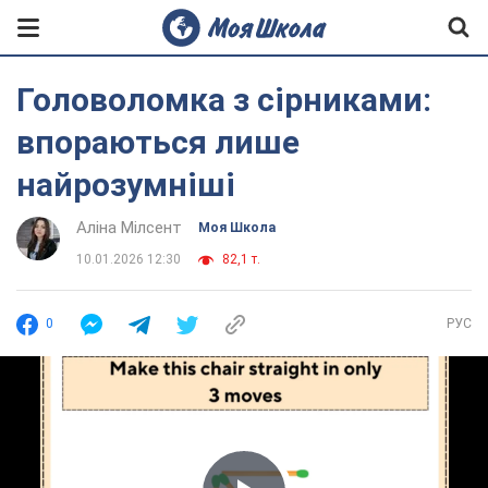
Головоломка з сірниками:
впораються лише
найрозумніші
Аліна Мілсент
Моя Школа
10.01.2026 12:30
82,1 т.
0
РУС