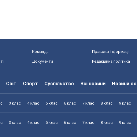
Команда
Правова інформація
ті
Документи
Редакційна політика
Світ
Спорт
Суспільство
Всі новини
Новини ос
ас
3 клас
4 клас
5 клас
6 клас
7 клас
8 клас
9 клас
ас
3 клас
4 клас
5 клас
6 клас
7 клас
8 клас
9 клас