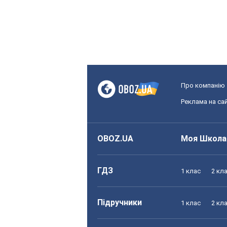
Про компанію
Реклама на сай
OBOZ.UA
Моя Школа
ГДЗ
1 клас
2 кл
Підручники
1 клас
2 кл