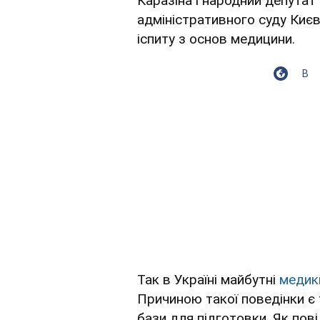
Каразіна і народний депута
адміністративного суду Киє
іспиту з основ медицини.
В
Так в Україні майбутні
медик
Причиною такої поведінки є 
бази для підготовки. Як по