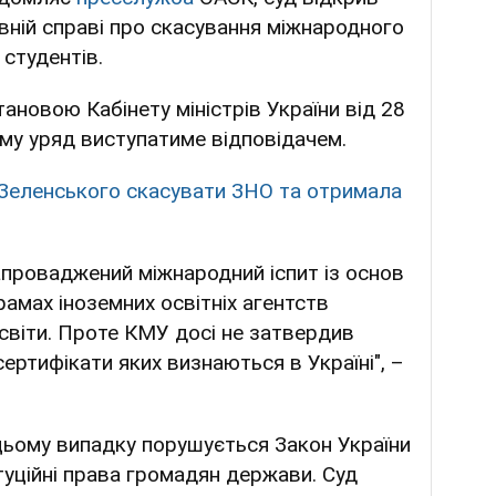
вній справі про скасування міжнародного
 студентів.
новою Кабінету міністрів України від 28
му уряд виступатиме відповідачем.
 Зеленського скасувати ЗНО та отримала
апроваджений міжнародний іспит із основ
амах іноземних освітніх агентств
світи. Проте КМУ досі не затвердив
сертифікати яких визнаються в Україні", –
цьому випадку порушується Закон України
туційні права громадян держави. Суд