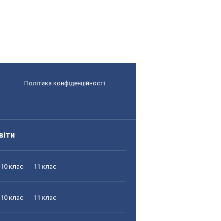
Політика конфіденційності
віти
10 клас
11 клас
10 клас
11 клас