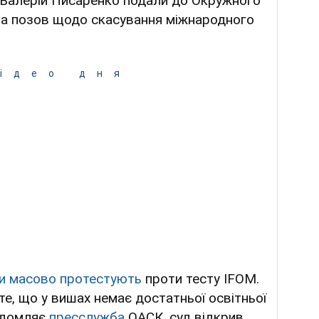
т Валерій Писаренко подали до Окружного
ва позов щодо скасування міжнародного
ідео дня
и масово протестують
проти тесту IFOM.
те, що у вишах немає достатньої освітньої
відомляє
пресслужба
ОАСК, суд відкрив