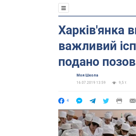
Харків'янка 
важливий ісп
подано позов
Моя Школа
16.07.2019 13:59
9,5 т.
4