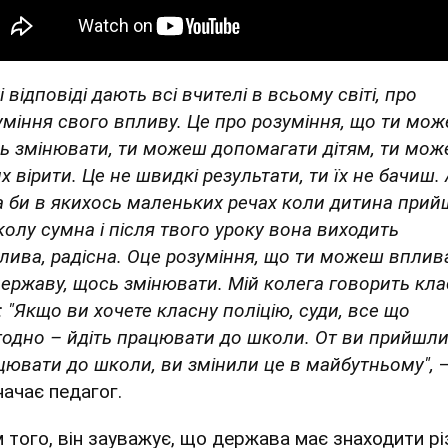
і відповіді дають всі вчителі в всьому світі, про
уміння свого впливу. Це про розуміння, що ти мо
ь змінювати, ти можеш допомагати дітям, ти мо
х вірити. Це не швидкі результати, ти їх не бачиш.
а би в якихось маленьких речах коли дитина прий
колу сумна і після твого уроку вона виходить
лива, радісна. Оце розуміння, що ти можеш вплив
державу, щось змінювати. Мій колега говорить кла
: "Якщо ви хочете класну поліцію, суди, все що
годно – йдіть працювати до школи. От ви прийшл
цювати до школи, ви змінили це в майбутньому",
начає педагог.
м того, він зауважує, що держава має знаходити рі