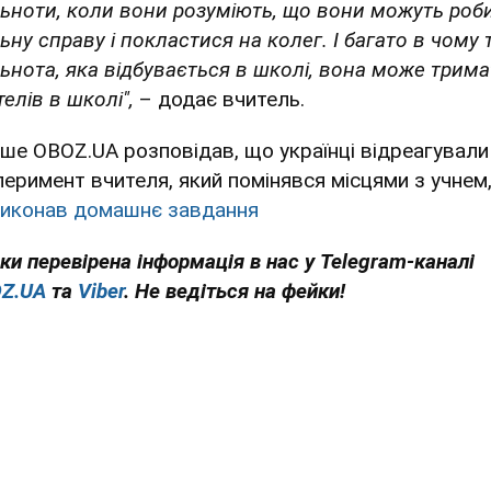
льноти, коли вони розуміють, що вони можуть роб
ьну справу і покластися на колег. І багато в чому 
льнота, яка відбувається в школі, вона може трим
телів в школі",
– додає вчитель.
іше OBOZ.UA розповідав, що українці відреагували
перимент вчителя, який помінявся місцями з учнем
виконав домашнє завдання
ьки перевірена інформація в нас у Telegram-каналі
Z.UA
та
Viber
. Не ведіться на фейки!