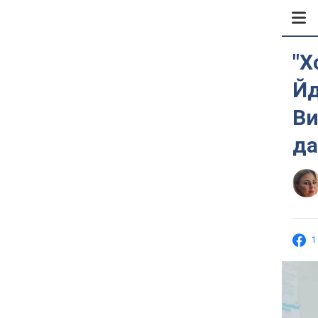
"Х
Йд
Ви
да
1