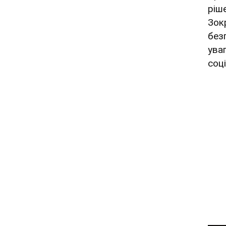
ріш
Зок
без
ува
соц