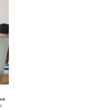
они
ї