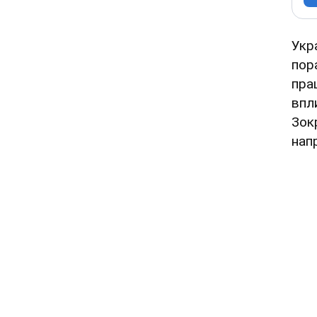
Укр
пор
пра
впли
Зок
нап