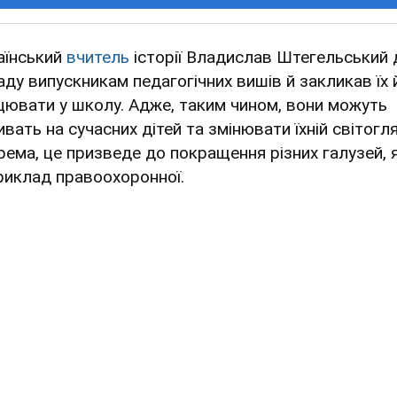
аїнський
вчитель
історії Владислав Штегельський 
аду випускникам педагогічних вишів й закликав їх 
цювати у школу. Адже, таким чином, вони можуть
вать на сучасних дітей та змінювати їхній світогл
рема, це призведе до покращення різних галузей, 
риклад правоохоронної.