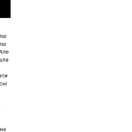
жеш
жеш
 Але
шла
ати
сні
и
–
зні