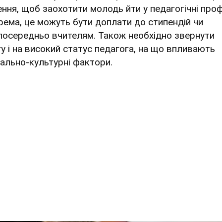
ення, щоб заохотити молодь йти у педагогічні профе
рема, це можуть бути доплати до стипендій чи
посередньо вчителям. Також необхідно звернути
гу і на високий статус педагога, на що впливають
іально-культурні фактори.