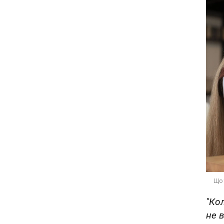
"Ко
не в