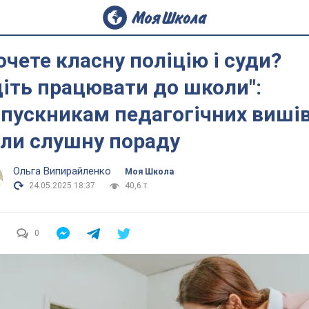
очете класну поліцію і суди?
іть працювати до школи":
пускникам педагогічних виші
ли слушну пораду
Ольга Випирайленко
Моя Школа
24.05.2025 18:37
40,6 т.
0