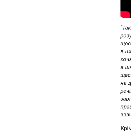
"Так
роз
щос
в ни
хоч
в ш
щас
на 
речі
зав
пра
заз
Крі