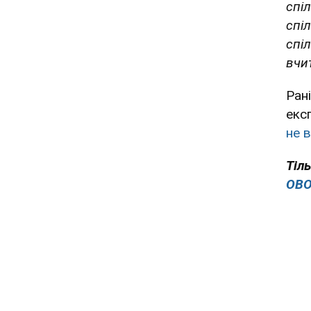
спі
спіл
спі
вчи
Ран
екс
не 
Тіл
OBO