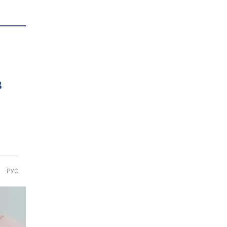
в
РУС