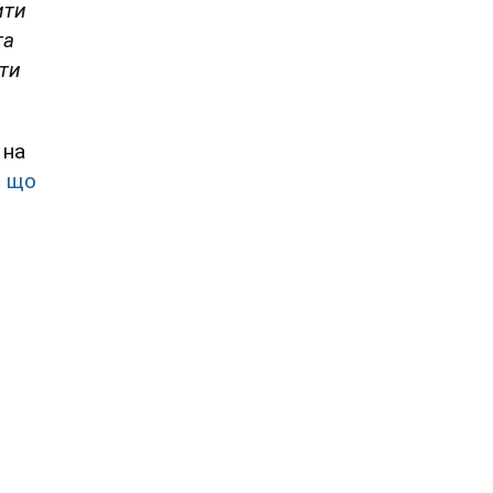
ити
та
ати
 на
,
що