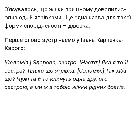
З’ясувалось, що жінки при цьому доводились
одна одній ятр
і
вками. Ще одна назва для такої
форми спорідненості – д
і
верка.
Перше слово зустрічаємо у Івана Карпенка-
Карого:
[Соломія:] Здорова, сестро. [Настя:] Яка я тобі
сестра? Тілько що ятрівка. [Соломія:] Так хіба
що? Чужі та й то кличуть одне другого
сестрою, а ми ж з тобою жінки рідних братів.