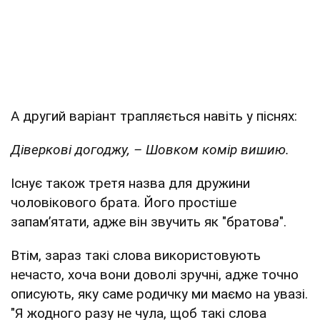
А другий варіант трапляється навіть у піснях:
Діверкові догоджу, – Шовком комір вишию.
Існує також третя назва для дружини
чоловікового брата. Його простіше
запам’ятати, адже він звучить як "братов
а
".
Втім, зараз такі слова використовують
нечасто, хоча вони доволі зручні, адже точно
описують, яку саме родичку ми маємо на увазі.
"Я жодного разу не чула, щоб такі слова