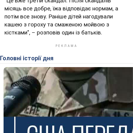
"Це вже третій скандал. Після скандалів
місяць все добре, їжа відповідає нормам, а
потім все знову. Раніше дітей нагодували
кашею з гороху та смаженою мойвою з
кістками", – розповів один із батьків.
Головні історії дня