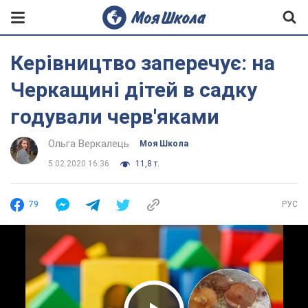
Керівництво заперечує: на
Черкащині дітей в садку
годували черв'яками
Ольга Веркалець
Моя Школа
5.02.2020 16:36
11,8 т.
79
РУС