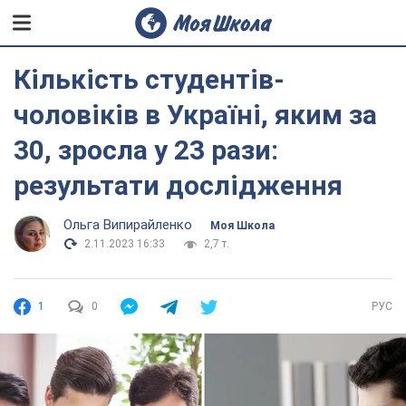
Кількість студентів-
чоловіків в Україні, яким за
30, зросла у 23 рази:
результати дослідження
Ольга Випирайленко
Моя Школа
2.11.2023 16:33
2,7 т.
1
0
РУС