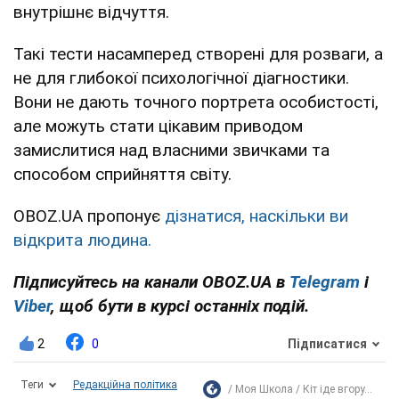
внутрішнє відчуття.
Такі тести насамперед створені для розваги, а
не для глибокої психологічної діагностики.
Вони не дають точного портрета особистості,
але можуть стати цікавим приводом
замислитися над власними звичками та
способом сприйняття світу.
OBOZ.UA пропонує
дізнатися, наскільки ви
відкрита людина.
Підписуйтесь на канали OBOZ.UA в
Telegram
і
Viber
, щоб бути в курсі останніх подій.
2
0
Підписатися
Теги
Редакційна політика
Моя Школа
Кіт іде вгору...