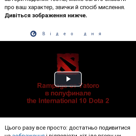
про ваш характер, звички й спосіб мислення.
Дивіться зображення нижче.
Відео дня
Play Video
Цього разу все просто: достатньо подивитися
на
зображення
і відповісти, кіт іде вгору чи