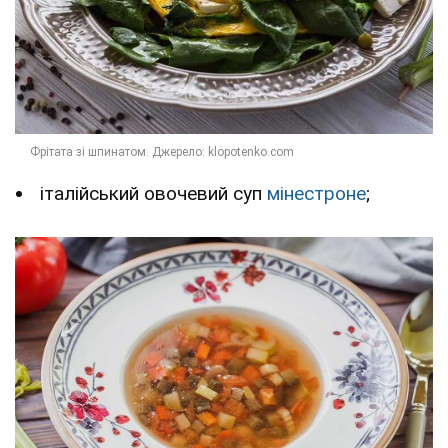
італійський овочевий суп
мінестроне
;