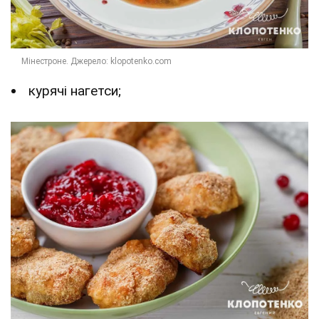
курячі нагетси;