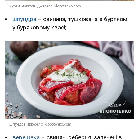
шпундра
– свинина, тушкована з буряком
у буряковому квасі;
верещака
– свинячі реберця, запечені в