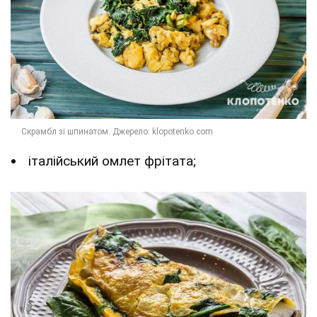
італійський омлет фрітата;