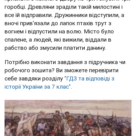
горобці. Древляни зраділи такій милостині і
все їй відправили. Дружинники відступили, а
вночі прив'язали до лапок птахів трут з
вогнем і відпустили на волю. Місто було
спалене, а людей, які вижили, віддали в
рабство або змусили платити данину.
Потрібно виконати завдання з підручника чи
робочого зошита? Ви зможете перевірити
себе завдяки розділу
"ГДЗ та відповіді з
історії України за 7 клас".