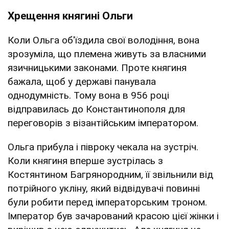
Хрещення княгині Ольги
Коли Ольга об'їздила свої володіння, вона
зрозуміла, що племена живуть за власними
язичницькими законами. Проте княгиня
бажала, щоб у державі панувала
однодумність. Тому вона в 956 році
відправилась до Константинополя для
переговорів з візантійським імператором.
Ольга прибула і півроку чекала на зустріч.
Коли княгиня вперше зустрілась з
Костянтином Багрянородним, її звільнили від
потрійного укліну, який відвідувачі повинні
були робити перед імператорським троном.
Імператор був зачарований красою цієї жінки і