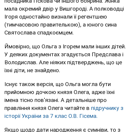
посадника Пскова чи іншого боярина. Жінка
мала окремий двір у Вишгороді. А полководці
Ігоря одностайно визнали її регентшею
(тимчасовою правителькою), а юного сина
Святослава спадкоємцем.
Ймовірно, що Ольга з Ігорем мали інших дітей.
У деяких документах згадується Предслава і
Володислав. Але ніяких підтверджень, що це
їхні діти, не знайдено.
Існує також версія, що Ольга могла бути
прийомною дочкою князя Олега, адже їхні
імена тісно пов'язані. А детальніше про
правління князя Олега читайте в
підручнику з
історії України за 7 клас О.В. Гісема.
Якщо щодо дати народження є сумніви, то з