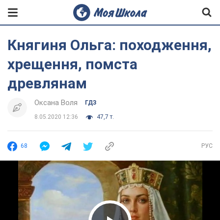
Княгиня Ольга: походження,
хрещення, помста
древлянам
Оксана Воля
ГДЗ
8.05.2020 12:36
47,7 т.
68
РУС