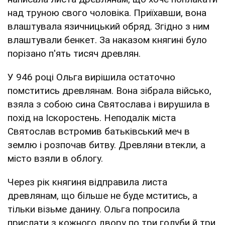
над труною свого чоловіка. Приїхавши, вона
влаштувала язичницький обряд. Згідно з ним
влаштували бенкет. За наказом княгині було
порізано п'ять тисяч древлян.
У 946 році Ольга вирішила остаточно
помститись древлянам. Вона зібрала військо,
взяла з собою сина Святослава і вирушила в
похід на Іскоростень. Неподалік міста
Святослав встромив батьківський меч в
землю і розпочав битву. Древляни втекли, а
місто взяли в облогу.
Через рік княгиня відправила листа
древлянам, що більше не буде мститись, а
тільки візьме данину. Ольга попросила
прислати з кожного двору по три голуби й три