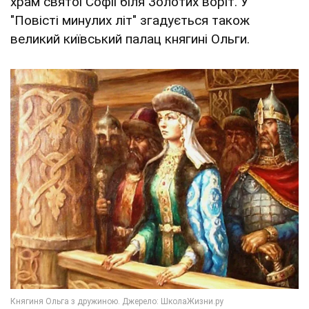
храм святої Софії біля Золотих воріт. У
"Повісті минулих літ" згадується також
великий київський палац княгині Ольги.