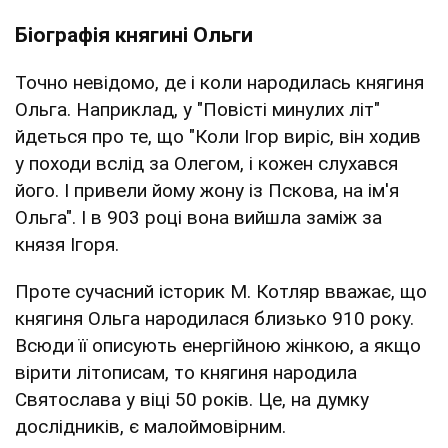
Біографія княгині Ольги
Точно невідомо, де і коли народилась княгиня
Ольга. Наприклад, у "Повісті минулих літ"
йдеться про те, що "Коли Ігор виріс, він ходив
у походи вслід за Олегом, і кожен слухався
його. І привели йому жону із Пскова, на ім'я
Ольга". І в 903 році вона вийшла заміж за
князя Ігоря.
Проте сучасний історик М. Котляр вважає, що
княгиня Ольга народилася близько 910 року.
Всюди її описують енергійною жінкою, а якщо
вірити літописам, то княгиня народила
Святослава у віці 50 років. Це, на думку
дослідників, є малоймовірним.