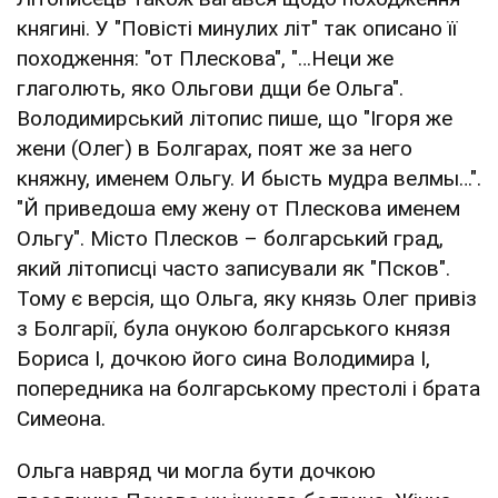
княгині. У "Повісті минулих літ" так описано її
походження: "от Плескова", "…Неци же
глаголють, яко Ольгови дщи бе Ольга".
Володимирський літопис пише, що "Ігоря же
жени (Олег) в Болгарах, поят же за него
княжну, именем Ольгу. И бысть мудра велмы…".
"Й приведоша ему жену от Плескова именем
Ольгу". Місто Плесков – болгарський град,
який літописці часто записували як "Псков".
Тому є версія, що Ольга, яку князь Олег привіз
з Болгарії, була онукою болгарського князя
Бориса I, дочкою його сина Володимира I,
попередника на болгарському престолі і брата
Симеона.
Ольга навряд чи могла бути дочкою