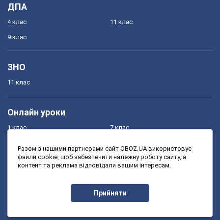
ДПА
4 клас
11 клас
9 клас
ЗНО
11 клас
Онлайн уроки
1 клас
7 клас
2 клас
8 клас
Разом з нашими партнерами сайт OBOZ.UA використовує
файли cookie, щоб забезпечити належну роботу сайту, а
3 клас
9 клас
контент та реклама відповідали вашим інтересам.
4 клас
10 клас
5 клас
11 клас
Прийняти
6 клас