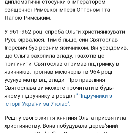
дипломатичні стосунки з імператором
священної Римської імперії Оттоном І та
Папою Римським.
У 961-962 році спроба Ольги християнізувати
Русь зірвалася. Тим більше, син Святослав
Ігоревич був ревним язичником. Він усвідомив,
що Ольга захопила владу, і захотів це
припинити. Святослав отримав підтримку в
язичників, прогнав місіонерів і в 964 році
усунув матір від влади. Про правління
Святослава ви можете прочитати в будь-
якому підручнику в розділі
"Підручники з
історії України за 7 клас".
Решту свого життя княгиня Ольга присвятила
християнству. Вона побудувала дерев'яний