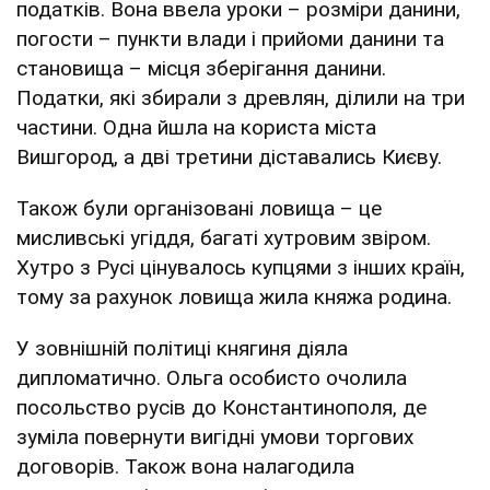
податків. Вона ввела уроки – розміри данини,
погости – пункти влади і прийоми данини та
становища – місця зберігання данини.
Податки, які збирали з древлян, ділили на три
частини. Одна йшла на користа міста
Вишгород, а дві третини діставались Києву.
Також були організовані ловища – це
мисливські угіддя, багаті хутровим звіром.
Хутро з Русі цінувалось купцями з інших країн,
тому за рахунок ловища жила княжа родина.
У зовнішній політиці княгиня діяла
дипломатично. Ольга особисто очолила
посольство русів до Константинополя, де
зуміла повернути вигідні умови торгових
договорів. Також вона налагодила