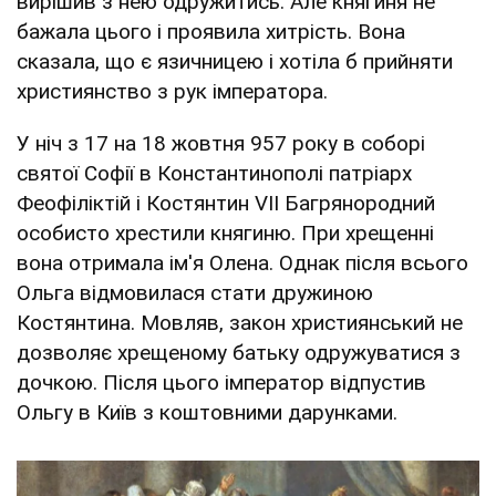
вирішив з нею одружитись. Але княгиня не
бажала цього і проявила хитрість. Вона
сказала, що є язичницею і хотіла б прийняти
християнство з рук імператора.
У ніч з 17 на 18 жовтня 957 року в соборі
святої Софії в Константинополі патріарх
Феофіліктій і Костянтин VII Багрянородний
особисто хрестили княгиню. При хрещенні
вона отримала ім'я Олена. Однак після всього
Ольга відмовилася стати дружиною
Костянтина. Мовляв, закон християнський не
дозволяє хрещеному батьку одружуватися з
дочкою. Після цього імператор відпустив
Ольгу в Київ з коштовними дарунками.