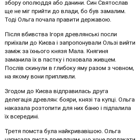
збору ополюддя або данини. Син Святослав
ще не міг прийти до влади, бо був замалим.
Тоді Ольга почала правити державою.
Після вбивства Ігоря древлянські посли
приїхали до Києва і запропонували Ользі вийти
заміж за їхнього князя Мала. Княгиня
заманила їх в пастку і поховала живцем.
Послів скинули в глибоку яму разом з човном,
на якому вони припливли.
Згодом до Києва відправилась друга
делегація древлян: бояри, князі та купці. Ольга
наказала розтопити для них баню і підпалила
їх всередині.
Третя помста була найкривавішою. Ольга
написала листа древлянам, що хоче поплакати