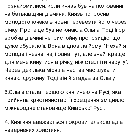
познайомилися, коли князь був на полюванні
на батьківщині дівчини. Князь попросив
молодого юнака в човні перевезти його через
річку. Проте це був не юнак, а Ольга. Тоді Ігор
зробив дівчині непристойну пропозицію, що
дуже обурило її. Вона відповіла йому: "Нехай я
молода і незнатна, і одна тут, але знай: краще
для мене кинутися в річку, ніж стерпіти наругу".
Через декілька місяців настав час шукати
князю дружину. Тоді він й згадав за Ольгу.
3.Ольга стала першою княгинею на Русі, яка
прийняла християнство. Її хрещення зміцнило
міжнародне становище Київської Русі.
4. Княгиня вважається покровителькою вдів і
навернених християн.