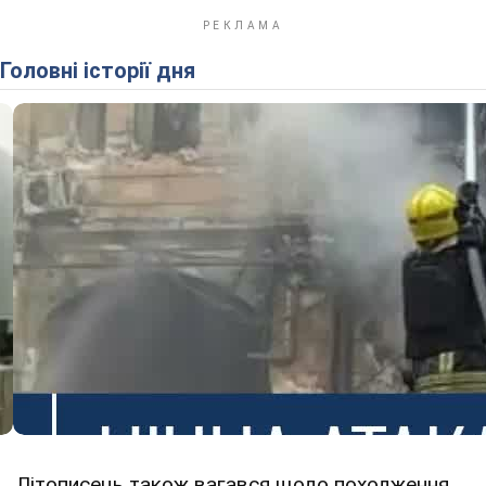
Головні історії дня
Літописець також вагався щодо походження