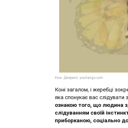
Коні загалом, і жеребці зок
яка спонукає вас слідувати
ознакою того, що людина 
слідуванням своїй інстинк
приборканою, соціально д