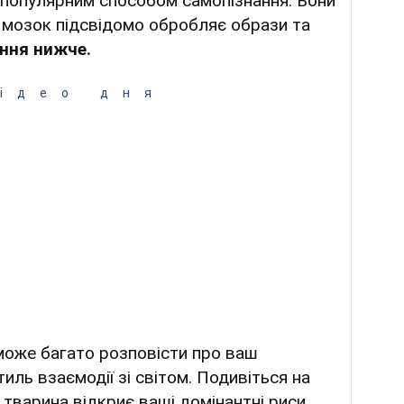
популярним способом самопізнання. Вони
ш мозок підсвідомо обробляє образи та
ння нижче.
ідео дня
 може багато розповісти про ваш
тиль взаємодії зі світом. Подивіться на
 тварина відкриє ваші домінантні риси.