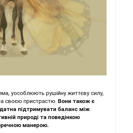
рема, уособлюють рушійну життєву силу,
 за своєю пристрастю.
Вони також є
здатна підтримувати баланс між
тивній природі та поведінкою
оречною манерою.