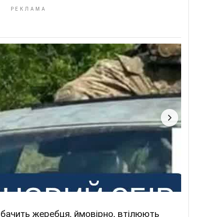
побачить жеребця, ймовірно, втілюють