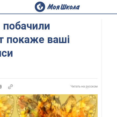
н побачили
т покаже ваші
иси
Читать на русском