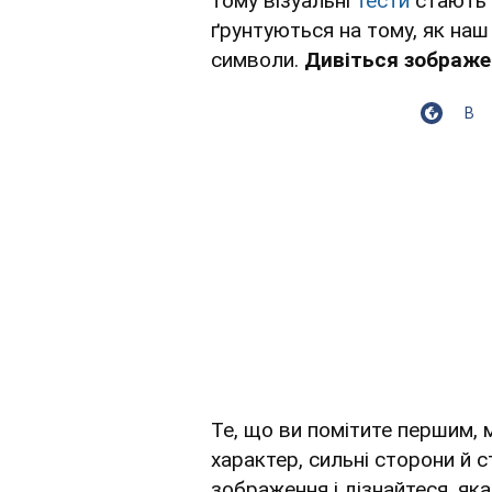
тому візуальні
тести
стають 
ґрунтуються на тому, як на
символи.
Дивіться зображе
В
Те, що ви помітите першим,
характер, сильні сторони й с
зображення і дізнайтеся, яка