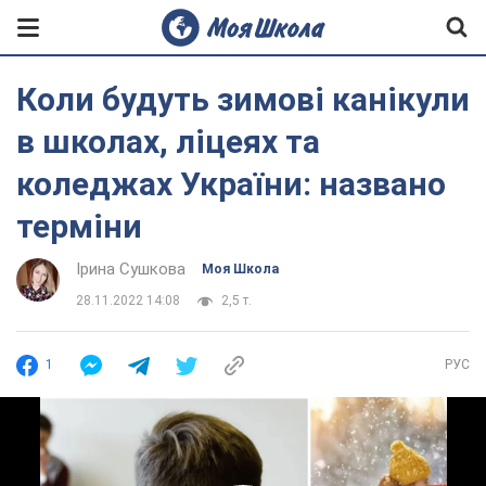
Коли будуть зимові канікули
в школах, ліцеях та
коледжах України: названо
терміни
Ірина Сушкова
Моя Школа
28.11.2022 14:08
2,5 т.
1
РУС