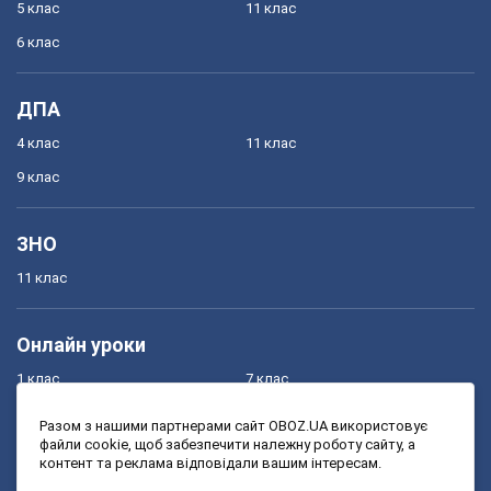
5 клас
11 клас
6 клас
ДПА
4 клас
11 клас
9 клас
ЗНО
11 клас
Онлайн уроки
1 клас
7 клас
2 клас
8 клас
Разом з нашими партнерами сайт OBOZ.UA використовує
файли cookie, щоб забезпечити належну роботу сайту, а
3 клас
9 клас
контент та реклама відповідали вашим інтересам.
4 клас
10 клас