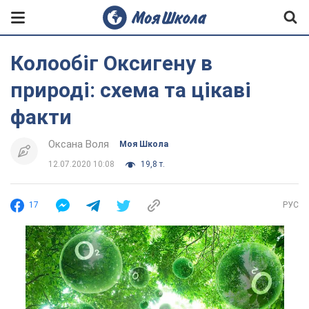
Колообіг Оксигену в
природі: схема та цікаві
факти
Оксана Воля
Моя Школа
12.07.2020 10:08
19,8 т.
17
РУС