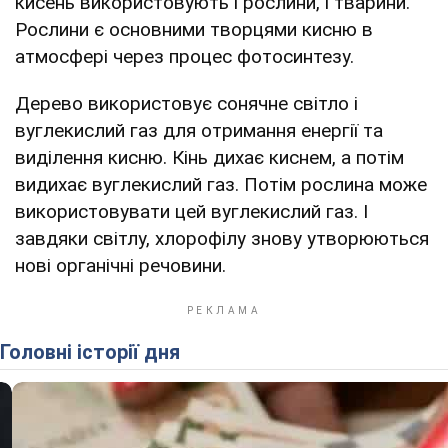
кисень використовують і рослини, і тварини.
Рослини є основними творцями кисню в
атмосфері через процес фотосинтезу.
Дерево використовує сонячне світло і
вуглекислий газ для отримання енергії та
виділення кисню. Кінь дихає киснем, а потім
видихає вуглекислий газ. Потім рослина може
використовувати цей вуглекислий газ. І
завдяки світлу, хлорофілу знову утворюються
нові органічні речовини.
Головні історії дня