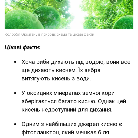
Цікаві факти:
Хоча риби дихають під водою, вони все
ще дихають киснем. Їх зябра
витягують кисень з води.
У оксидних мінералах земної кори
зберігається багато кисню. Однак цей
кисень недоступний для дихання.
Одним з найбільших джерел кисню є
фітопланктон, який мешкає біля