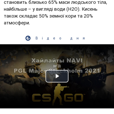
становить близько 65% маси людського тіла,
найбільше – у вигляді води (H2O). Кисень
також складає 50% земної кори та 20%
атмосфери.
Відео дня
Play Video