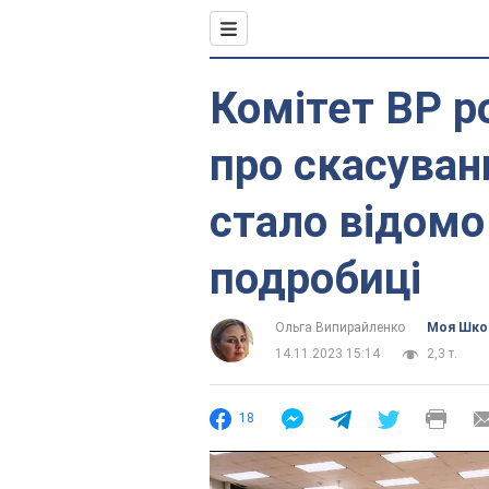
Комітет ВР р
про скасуванн
стало відомо 
подробиці
Ольга Випирайленко
Моя Шко
14.11.2023 15:14
2,3 т.
18