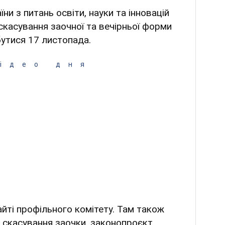
ни з питань освіти, науки та інновацій
скасування заочної та вечірньої форми
бутися 17 листопада.
ідео дня
айті профільного комітету. Там також
я скасування заочки, законопроєкт