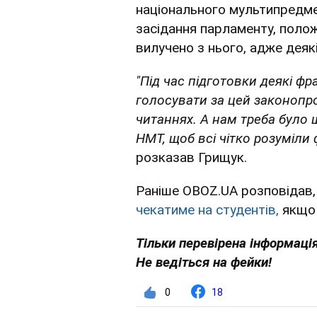
національного мультипредмет
засідання парламенту, поло
вилучено з нього, адже деяк
"Під час підготовки деякі фр
голосувати за цей законопро
читаннях. А нам треба було
НМТ, щоб всі чітко розуміли
розказав Грищук.
Раніше OBOZ.UA розповідав
чекатиме на студентів,
якщо 
Тільки перевірена інформація
Не ведіться на фейки!
0
18