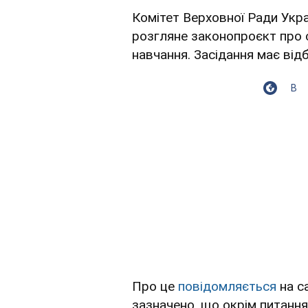
Комітет Верховної Ради Украї
розгляне законопроєкт про 
навчання. Засідання має від
В
Про це
повідомляється
на с
зазначено, що окрім питанн