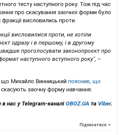
ного тесту наступного року. Тож під час
ження про скасування заочної форми було
і фракції висловились проти.
акції висловилися проти, не хотіли
єкт одразу і в першому, і в другому
 швидше проголосувати законопроєкт про
 формат наступного вступного року",
–
, що Михайло Винницький
пояснив, що
скасують заочну форму навчання.
 в нас у Telegram-каналі
OBOZ.UA
та
Viber
.
Підписатися