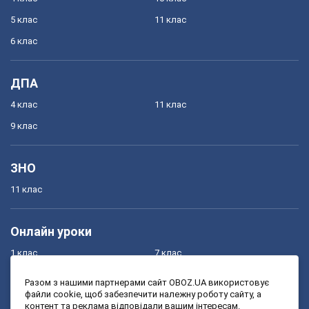
5 клас
11 клас
6 клас
ДПА
4 клас
11 клас
9 клас
ЗНО
11 клас
Онлайн уроки
1 клас
7 клас
2 клас
8 клас
Разом з нашими партнерами сайт OBOZ.UA використовує
файли cookie, щоб забезпечити належну роботу сайту, а
3 клас
9 клас
контент та реклама відповідали вашим інтересам.