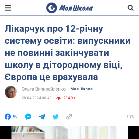
Лікарчук про 12-річну
систему освіти: випускники
не повинні закінчувати
школу в дітородному віці,
Європа це врахувала
Ольга Випирайленко
Моя Школа
28.04.2024 06:49
234,9 т.
86
РУС