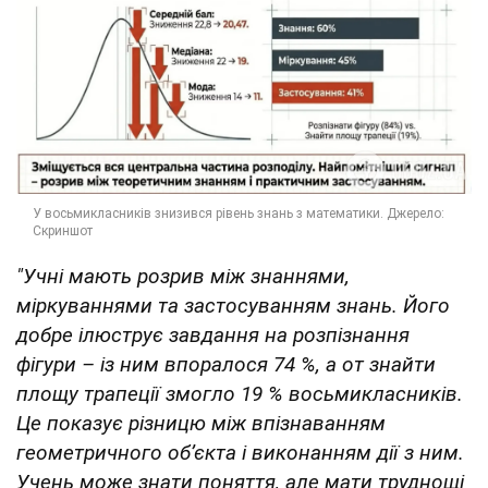
"Учні мають розрив між знаннями,
міркуваннями та застосуванням знань. Його
добре ілюструє завдання на розпізнання
фігури – із ним впоралося 74 %, а от знайти
площу трапеції змогло 19 % восьмикласників.
Це показує різницю між впізнаванням
геометричного об’єкта і виконанням дії з ним.
Учень може знати поняття, але мати труднощі