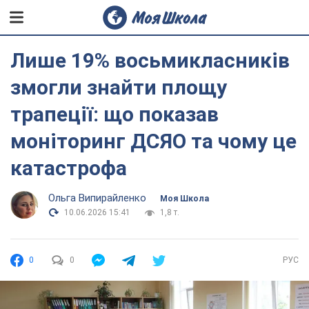
Лише 19% восьмикласників
змогли знайти площу
трапеції: що показав
моніторинг ДСЯО та чому це
катастрофа
Ольга Випирайленко
Моя Школа
10.06.2026 15:41
1,8 т.
0
0
РУС