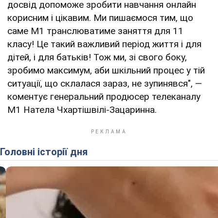
досвід допоможе зробити навчання онлайн
корисним і цікавим. Ми пишаємося тим, що
саме М1 транслюватиме заняття для 11
класу! Це такий важливий період життя і для
дітей, і для батьків! Тож ми, зі свого боку,
зробимо максимум, аби шкільний процес у тій
ситуації, що склалася зараз, не зупинявся", —
коментує генеральний продюсер телеканалу
М1 Натела Чхартішвілі-Зацаринна.
Головні історії дня