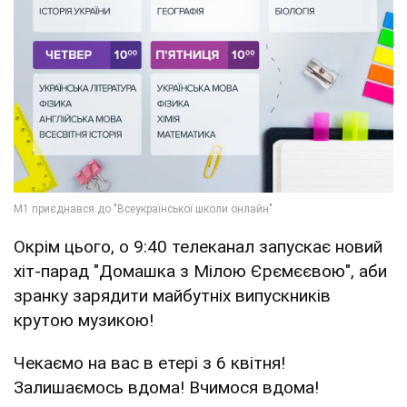
Окрім цього, о 9:40 телеканал запускає новий
хіт-парад "Домашка з Мілою Єрємєєвою", аби
зранку зарядити майбутніх випускників
крутою музикою!
Чекаємо на вас в етері з 6 квітня!
Залишаємось вдома! Вчимося вдома!