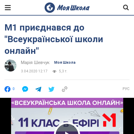
М1 приєднався до
"Всеукраїнської школи
онлайн"
Марія Шевчук
Моя Школа
3.04.2020 12:17
5,3 т.
0
РУС