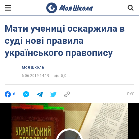
Мати учениці оскаржила в
суді нові правила
українського правопису
Моя Школа
6.06.2019 14:19
5,0 т.
6
РУС