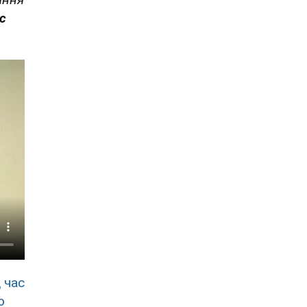
с
 час
о