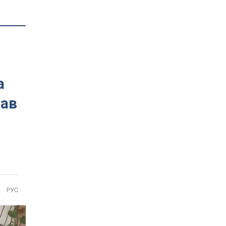
а
мав
РУС