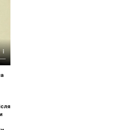
на
ісля
и
ти