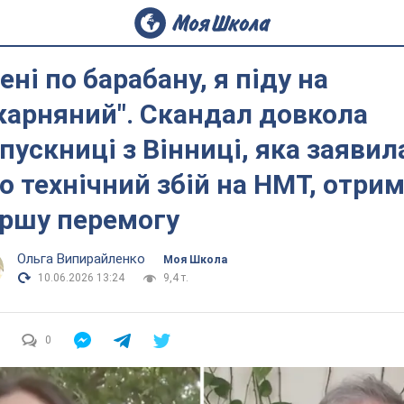
ені по барабану, я піду на
карняний". Скандал довкола
пускниці з Вінниці, яка заявил
о технічний збій на НМТ, отри
ршу перемогу
Ольга Випирайленко
Моя Школа
10.06.2026 13:24
9,4 т.
0