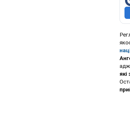
Рег
якос
нац
Анг
адж
які
Ост
при