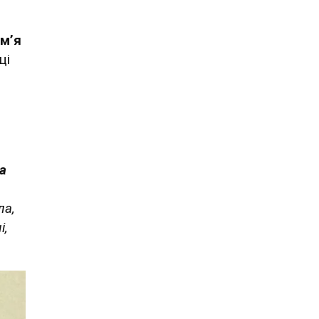
імʼя
ці
на
ла,
і,