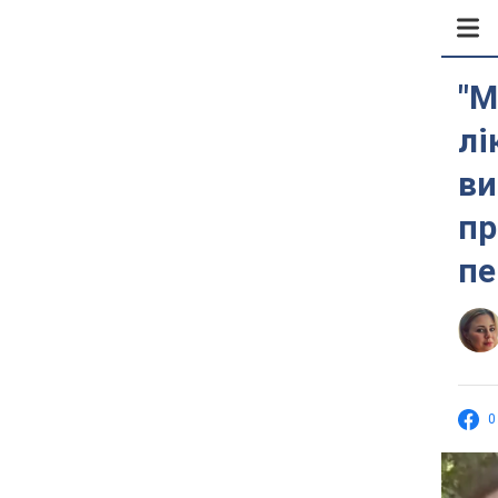
"М
лі
ви
пр
пе
0