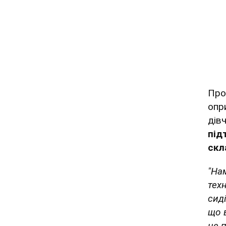
Про
опр
дів
під
скл
"На
тех
сиді
що 
не 