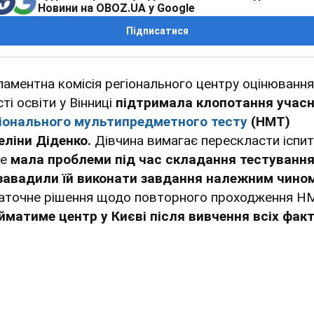
Новини на OBOZ.UA у Google
Підписатися
ламентна комісія регіонального центру оцінювання
ті освіти у Вінниці
підтримала клопотання учасн
іонального мультипредметного тесту
(НМТ)
еліни Діденко.
Дівчина вимагає перескласти іспит
е
мала проблеми під час складання тестування
 завадили їй виконати завдання належним чином
аточне рішення щодо повторного проходження Н
йматиме центр у Києві після вивчення всіх факт