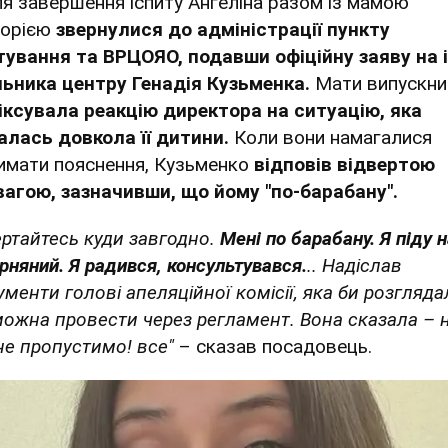
ля завершення іспиту Ангеліна разом із мамою
торією
звернулися до адміністрації пункту
тування та ВРЦОЯО, подавши офіційну заяву на 
льника центру Генадія Кузьменка.
Мати випускни
іксувала реакцію директора на ситуацію, яка
алась довкола її дитини.
Коли вони намагалися
имати пояснення, Кузьменко
відповів відвертою
вагою, зазначивши, що йому "по-барабану".
ертайтесь куди завгодно.
Мені по барабану. Я піду 
арняний. Я радився, консультувався.
.. Надіслав
ументи голові апеляційної комісії, яка би розгляда
можна провести через регламент. Вона сказала – н
не пропустимо! все"
– сказав посадовець.