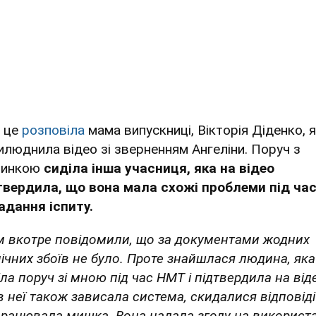
 це
розповіла
мама випускниці, Вікторія Діденко, 
илюднила відео зі зверненням Ангеліни. Поруч з
чинкою
сиділа інша учасниця, яка на відео
твердила, що вона мала схожі проблеми під ча
адання іспиту.
м вкотре повідомили, що за документами жодних
нічних збоїв не було. Проте знайшлася людина, яка
ла поруч зі мною під час НМТ і підтвердила на від
в неї також зависала система, скидалися відповіді
працювала мишка. Вона надала згоду на використ