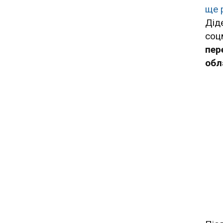
ще р
Дід
соц
пер
обл