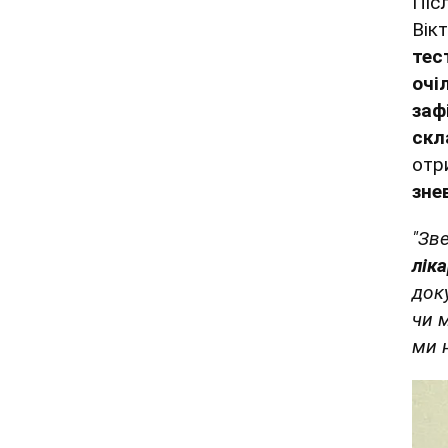
Піс
Вік
тес
очі
заф
скл
отр
зне
"Зв
лік
док
чи 
ми 