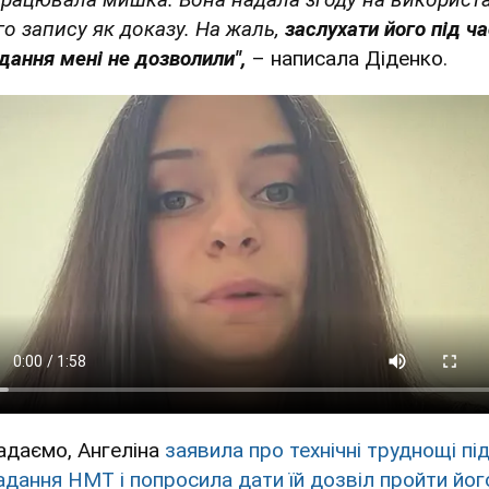
го запису як доказу. На жаль,
заслухати його під ча
ідання мені не дозволили",
– написала Діденко.
адаємо, Ангеліна
заявила про технічні труднощі під
адання НМТ і попросила дати їй дозвіл пройти йог