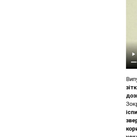
Вип
зіт
доз
Зок
ісп
зве
кор
уск