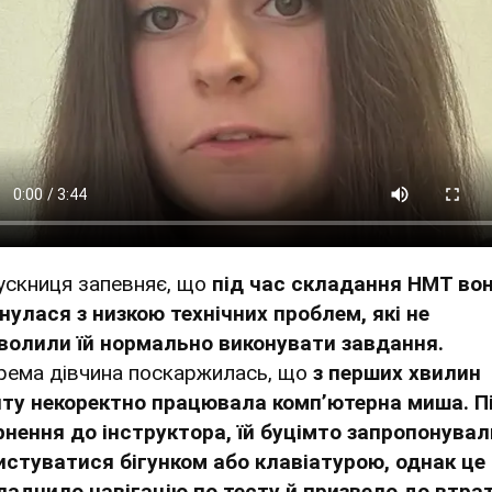
ускниця запевняє, що
під час складання НМТ во
кнулася з низкою технічних проблем, які не
волили їй нормально виконувати завдання.
рема дівчина поскаржилась, що
з перших хвилин
иту некоректно працювала комп’ютерна миша. П
рнення до інструктора, їй буцімто запропонувал
истуватися бігунком або клавіатурою, однак це
ладнило навігацію по тесту й призвело до втра