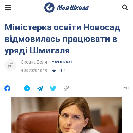
Міністерка освіти Новосад
відмовилась працювати в
уряді Шмигаля
Оксана Воля
Моя Школа
4.03.2020 10:19
21,6 т.
39
РУС