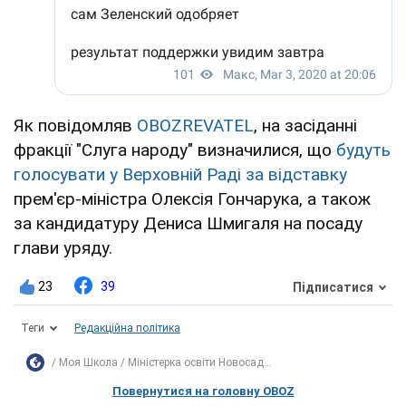
Як повідомляв
OBOZREVATEL
, на засіданні
фракції "Слуга народу" визначилися, що
будуть
голосувати у Верховній Раді за відставку
прем'єр-міністра Олексія Гончарука, а також
за кандидатуру Дениса Шмигаля на посаду
глави уряду.
23
39
Підписатися
Теги
Редакційна політика
Моя Школа
Міністерка освіти Новосад...
Повернутися на головну OBOZ