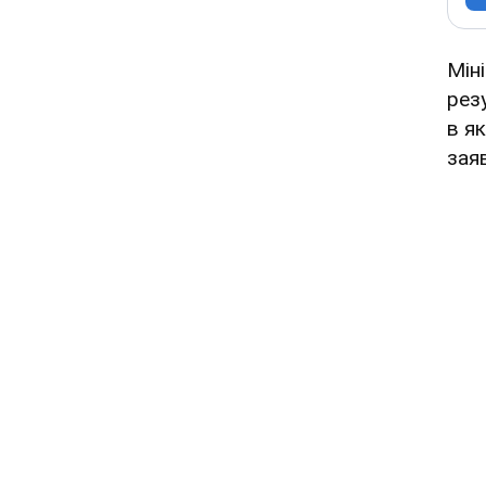
Мін
рез
в я
зая