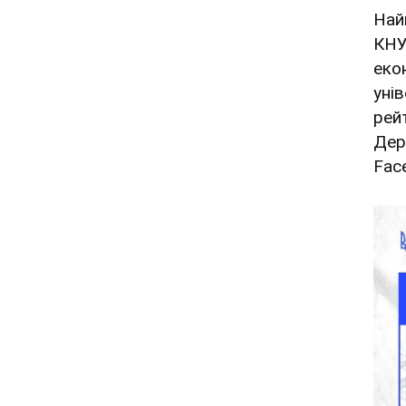
Най
КНУ
еко
уні
рей
Дер
Fac