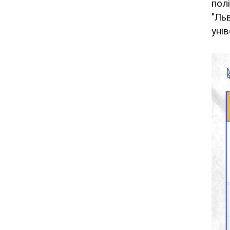
полі
"Ль
уні