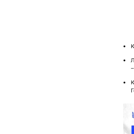
К
Л
–
К
Г