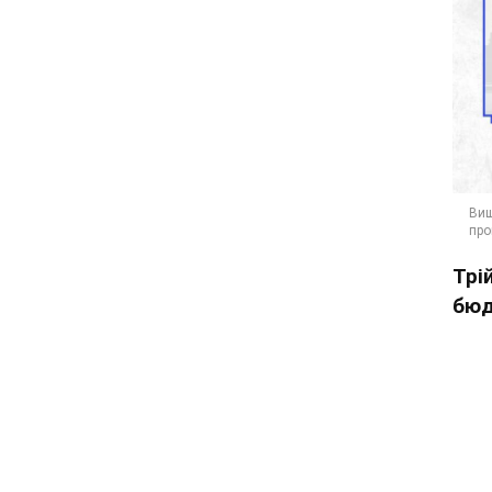
Трі
бюд