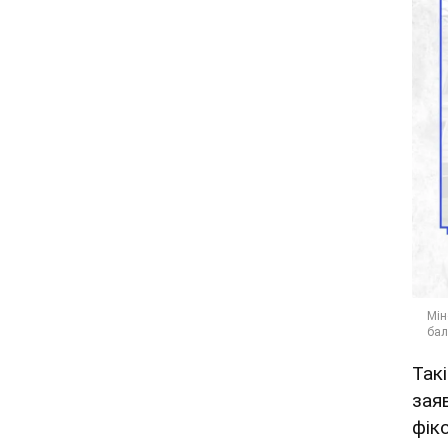
Так
зая
фік