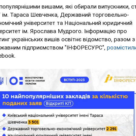
популярнішими вишами, які обирали випускники, с
 ім. Тараса Шевченка, Державний торговельно-
номічний університет та Національний юридичний
верситет ім. Ярослава Мудрого. Інформацію про
тинг українських вишів освітнє відомство, разом з
жавним підприємством "ІНФОРЕСУРС",
розмістил
ebook.