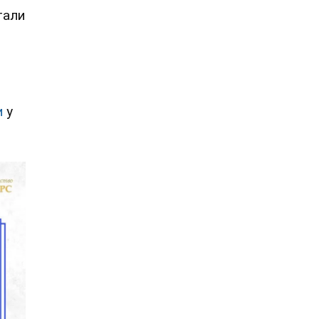
тали
и
у