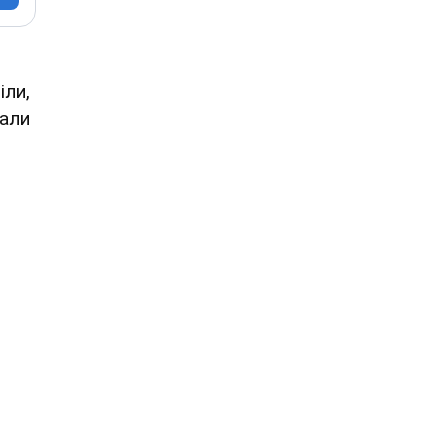
іли,
вали