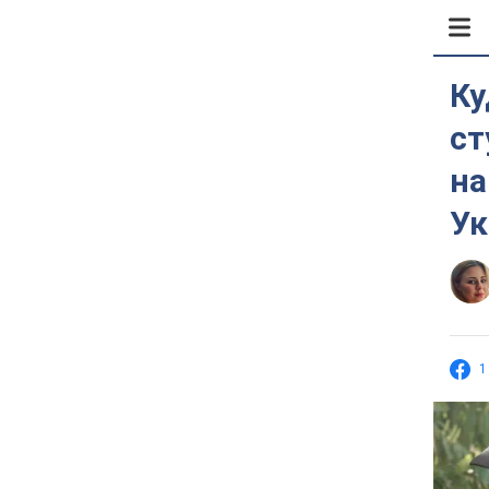
Ку
ст
на
Ук
1