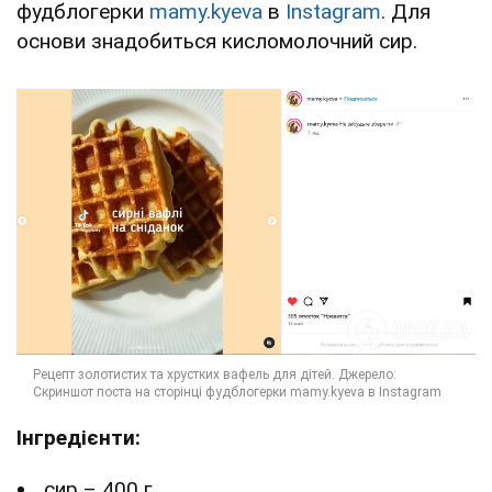
фудблогерки
mamy.kyeva
в
Instagram
. Для
основи знадобиться кисломолочний сир.
Інгредієнти:
сир – 400 г