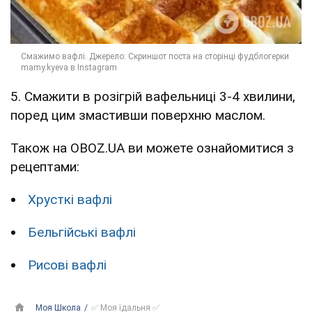
5. Смажити в розігрій вафельниці 3-4 хвилини,
поред цим змастивши поверхню маслом.
Також на OBOZ.UA ви можете ознайомитися з
рецептами:
Хрусткі вафлі
Бельгійські вафлі
Рисові вафлі
Моя Школа
✅ Моя їдальня ✅