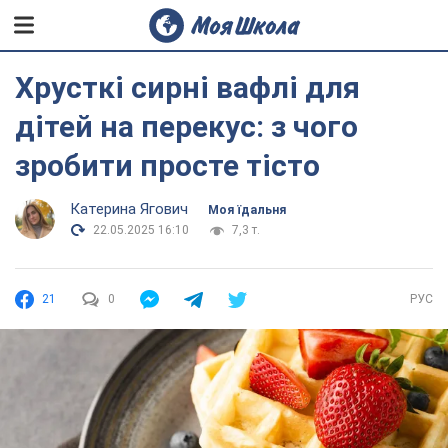
Хрусткі сирні вафлі для
дітей на перекус: з чого
зробити просте тісто
Катерина Ягович
Моя їдальня
22.05.2025 16:10
7,3 т.
21
0
РУС