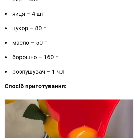
яйця – 4 шт.
цукор – 80 г
масло – 50 г
борошно – 160 г
розпушувач – 1 ч.л.
Спосіб приготування: