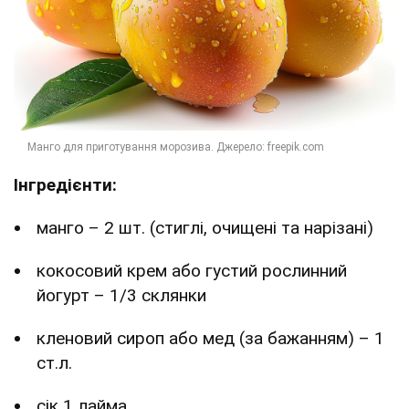
Інгредієнти:
манго – 2 шт. (стиглі, очищені та нарізані)
кокосовий крем або густий рослинний
йогурт – 1/3 склянки
кленовий сироп або мед (за бажанням) – 1
ст.л.
сік 1 лайма