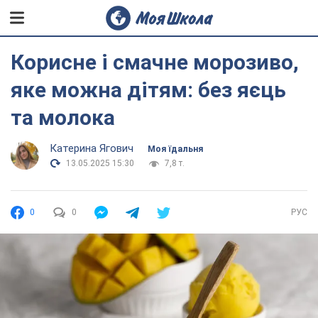
Корисне і смачне морозиво,
яке можна дітям: без яєць
та молока
Катерина Ягович
Моя їдальня
13.05.2025 15:30
7,8 т.
0
0
РУС