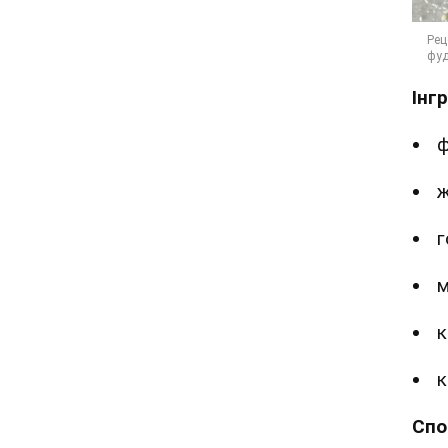
Інг
ф
ж
г
м
к
к
Спо