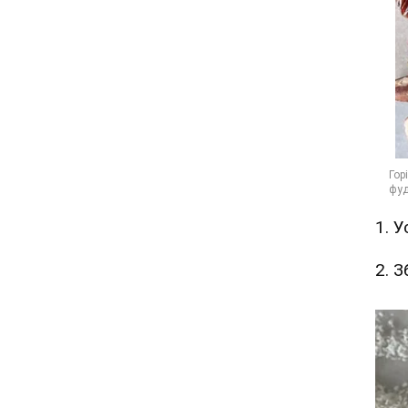
1. У
2. З