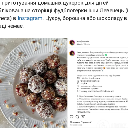
я приготування домашніх цукерок для дітей
блікована на сторінці фудблогерки Інни Левенець (
nets) в
Instagram
. Цукру, борошна або шоколаду в
аді немає.