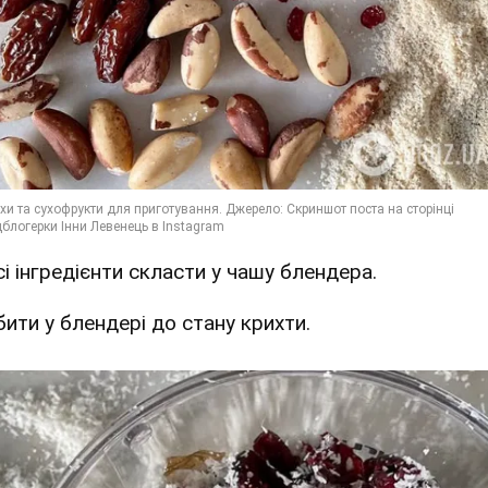
сі інгредієнти скласти у чашу блендера.
бити у блендері до стану крихти.