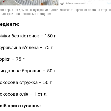
редієнти:
ініки без кісточок – 180 г
уравлина в'ялена – 75 г
оріхи – 75 г
игдалеве борошно – 50 г
окосова стружка – 50 г
окосова олія – 1 ст.л.
сіб приготування: