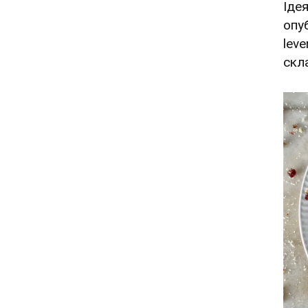
Іде
опу
leve
скл