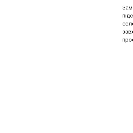
Зам
під
сол
зав
прос