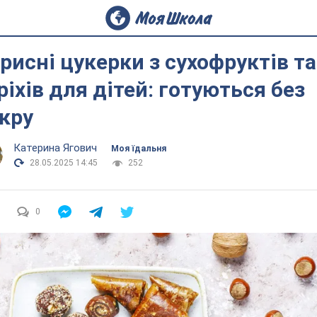
рисні цукерки з сухофруктів та
ріхів для дітей: готуються без
кру
Катерина Ягович
Моя їдальня
28.05.2025 14:45
252
0