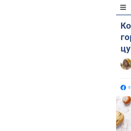
Ко
го
цу
0