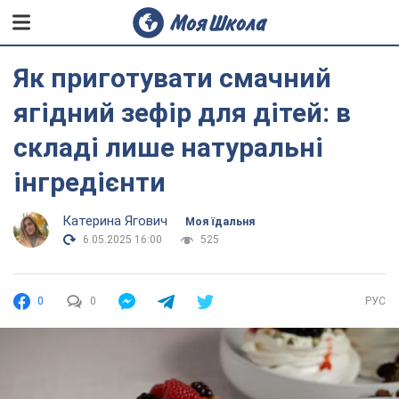
Як приготувати смачний
ягідний зефір для дітей: в
складі лише натуральні
інгредієнти
Катерина Ягович
Моя їдальня
6.05.2025 16:00
525
0
0
РУС