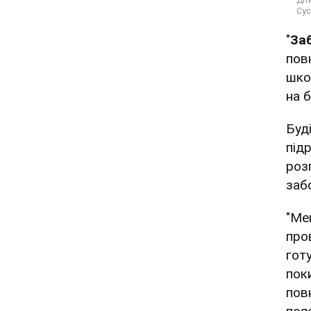
"
За
пов
шк
на б
Буд
під
роз
заб
"Ме
про
гот
пок
пов