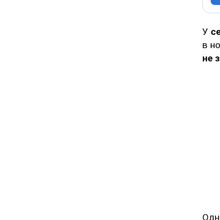
У
с
в н
не 
Одн