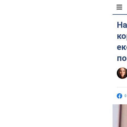
На
ко
ек
по
0