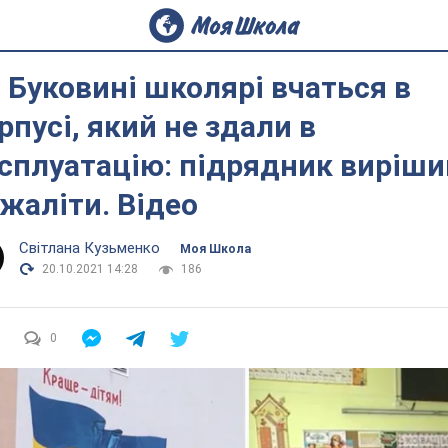
 Буковині школярі вчаться в
рпусі, який не здали в
сплуатацію: підрядник виріши
жаліти. Відео
Світлана Кузьменко
Моя Школа
20.10.2021 14:28
186
0