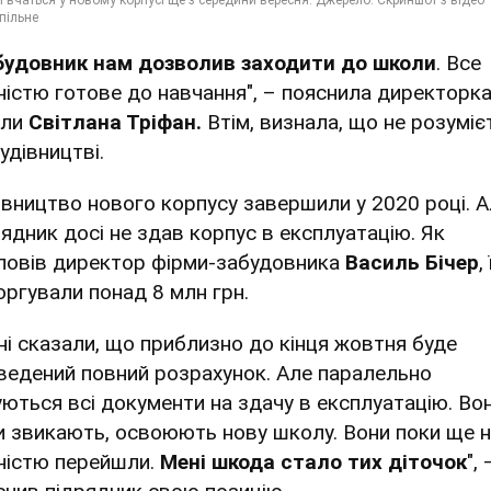
будовник нам дозволив заходити до школи
. Все
ністю готове до навчання", – пояснила директорк
оли
Світлана Тріфан.
Втім, визнала, що не розуміє
удівництві.
івництво нового корпусу завершили у 2020 році. 
рядник досі не здав корпус в експлуатацію. Як
повів директор фірми-забудовника
Василь Бічер
,
оргували понад 8 млн грн.
ні сказали, що приблизно до кінця жовтня буде
ведений повний розрахунок. Але паралельно
уються всі документи на здачу в експлуатацію. Во
и звикають, освоюють нову школу. Вони поки ще 
ністю перейшли.
Мені шкода стало тих діточок
", 