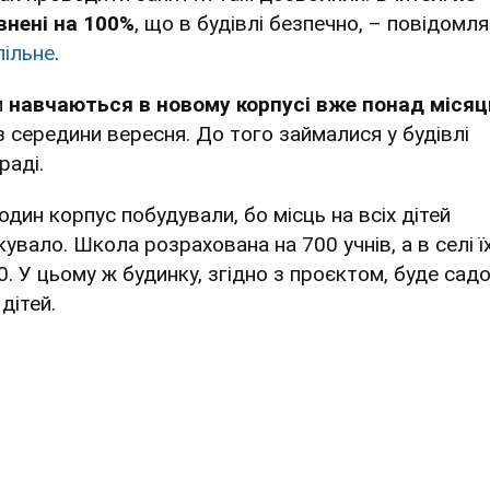
внені на 100%
, що в будівлі безпечно, – повідомля
пільне
.
и
навчаються в новому корпусі вже понад місяц
з середини вересня. До того займалися у будівлі
раді.
один корпус побудували, бо місць на всіх дітей
увало. Школа розрахована на 700 учнів, а в селі ї
0. У цьому ж будинку, згідно з проєктом, буде садо
дітей.