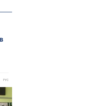
в
РУС