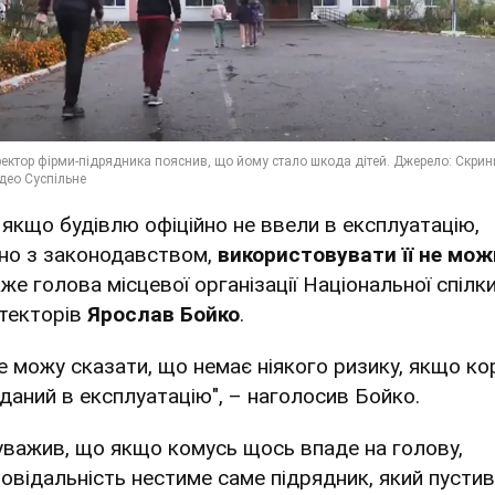
 якщо будівлю офіційно не ввели в експлуатацію,
дно з законодавством,
використовувати її не мож
же голова місцевої організації Національної спілк
ітекторів
Ярослав Бойко
.
не можу сказати, що немає ніякого ризику, якщо ко
зданий в експлуатацію", – наголосив Бойко.
ауважив, що якщо комусь щось впаде на голову,
повідальність нестиме саме підрядник, який пусти