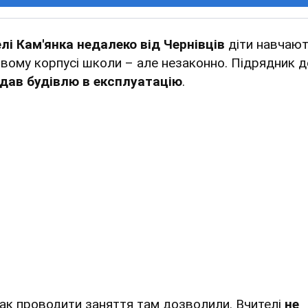
елі Кам'янка недалеко від Чернівців
діти навчаю
овому корпусі школи – але незаконно. Підрядник д
здав будівлю в експлуатацію
.
ак проводити заняття там дозволили. Вчителі
не