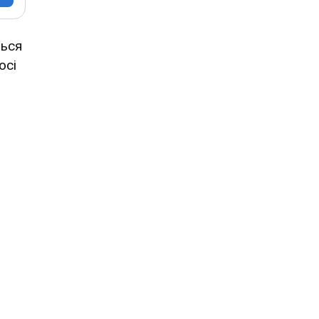
ться
осі