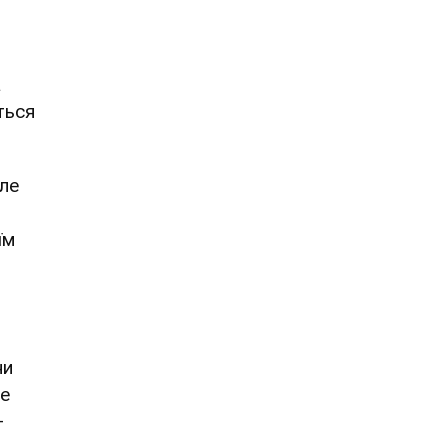
а
ться
Але
 їм
ни
не
–