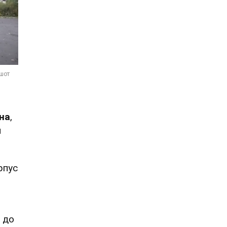
на
,
и
рпус
в до