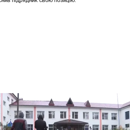
снив підрядник свою позицію.