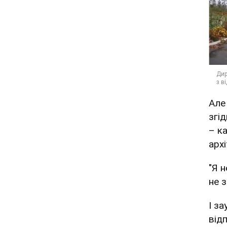
Але
згі
– ка
арх
"Я 
не 
І з
від