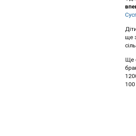
впе
Сус
Діт
ще 
сіль
Ще 
брак
120
100 