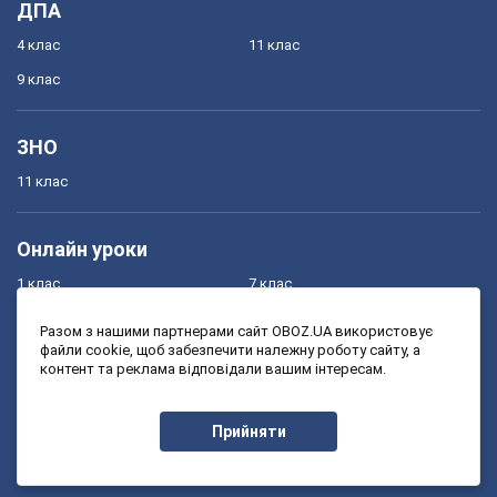
ДПА
4 клас
11 клас
9 клас
ЗНО
11 клас
Онлайн уроки
1 клас
7 клас
2 клас
8 клас
Разом з нашими партнерами сайт OBOZ.UA використовує
файли cookie, щоб забезпечити належну роботу сайту, а
3 клас
9 клас
контент та реклама відповідали вашим інтересам.
4 клас
10 клас
5 клас
11 клас
Прийняти
6 клас