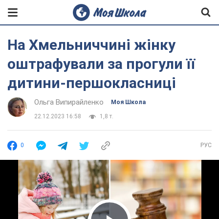
На Хмельниччині жінку
оштрафували за прогули її
дитини-першокласниці
Ольга Випирайленко
Моя Школа
22.12.2023 16:58
1,8 т.
0
РУС