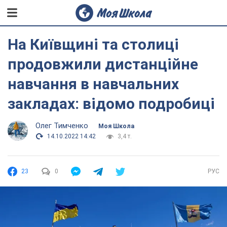
На Київщині та столиці
продовжили дистанційне
навчання в навчальних
закладах: відомо подробиці
Олег Тимченко
Моя Школа
14.10.2022 14:42
3,4 т.
23
0
РУС