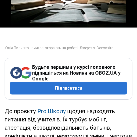
Play Video
Будьте першими у курсі головного —
підпишіться на Новини на OBOZ.UA у
Google
Підписатися
До проєкту
Pro.Школу
щодня надходять
питання від учителів. Їх турбує мобінг,
атестація, безвідповідальність батьків,
конфлікти в школі, незрозумілі зміни. І чергове