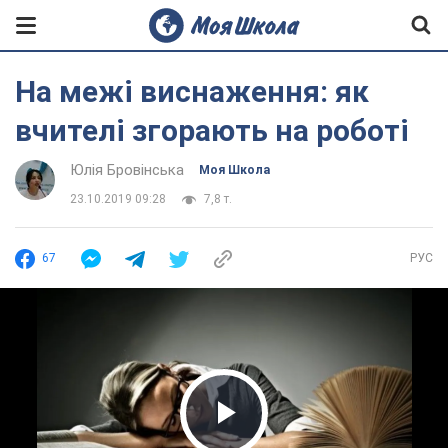
На межі виснаження: як
вчителі згорають на роботі
Юлія Бровінська
Моя Школа
23.10.2019 09:28
7,8 т.
67
РУС