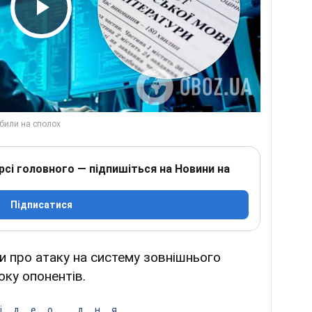
Play Video
рсі головного — підпишіться на Новини на
Підписатися
ли про атаку на систему зовнішнього
ку опонентів.
ідео дня