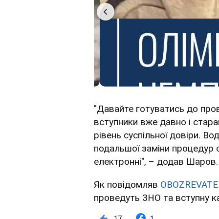
"Давайте готуватись до про
вступники вже давно і стар
рівень суспільної довіри. В
подальшої заміни процедур о
електронні", – додав Шаров.
Як повідомляв
OBOZREVATE
проведуть ЗНО та вступну к
17
1