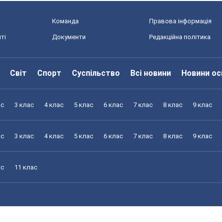
Команда
Правова інформація
ті
Документи
Редакційна політика
Світ
Спорт
Суспільство
Всі новини
Новини ос
ас
3 клас
4 клас
5 клас
6 клас
7 клас
8 клас
9 клас
ас
3 клас
4 клас
5 клас
6 клас
7 клас
8 клас
9 клас
ас
11 клас