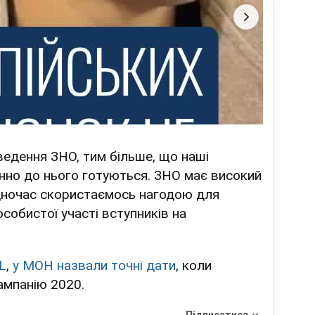
ведення ЗНО, тим більше, що наші
анно до нього готуються. ЗНО має високий
одночас скористаємось нагодою для
собистої участі вступників на
L
,
у МОН назвали точні дати
, коли
ампанію 2020.
Підписатися