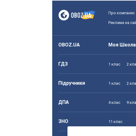
Про компанію
Реклама на сай
OBOZ.UA
Моя Школа
ГДЗ
1 клас
2 кл
Підручники
1 клас
2 кл
ДПА
4 клас
9 кл
ЗНО
11 клас