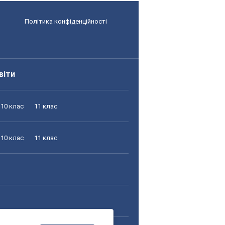
Політика конфіденційності
віти
10 клас
11 клас
10 клас
11 клас