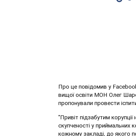
Про це повідомив у Faceboo
вищої освіти МОН Олег Шаро
пропонували провести іспити
"Привіт підзабутим корупції 
скупченості у приймальних ко
кожному закладі, до якого 