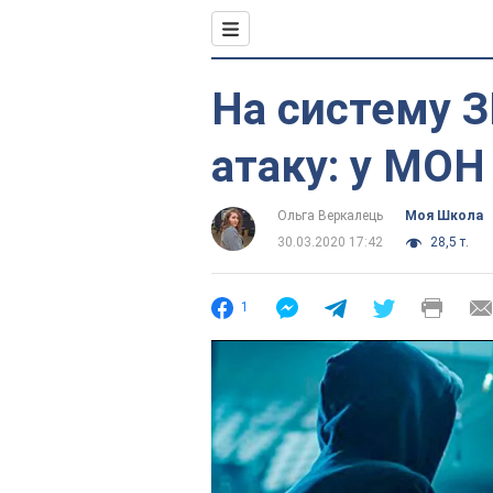
На систему 
атаку: у МОН
Ольга Веркалець
Моя Школа
30.03.2020 17:42
28,5 т.
1