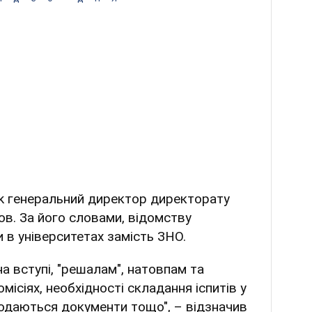
k генеральний директор директорату
в. За його словами, відомству
 в університетах замість ЗНО.
на вступі, "решалам", натовпам та
місіях, необхідності складання іспитів у
подаються документи тощо", – відзначив