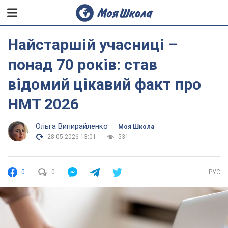
Найстаршій учасниці –
понад 70 років: став
відомий цікавий факт про
НМТ 2026
Ольга Випирайленко
Моя Школа
28.05.2026 13:01
531
0
0
РУС