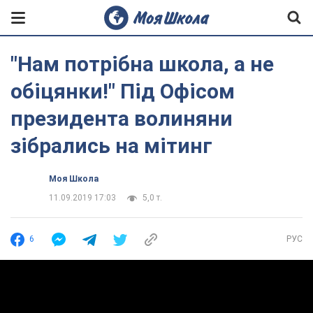
"Нам потрібна школа, а не
обіцянки!" Під Офісом
президента волиняни
зібрались на мітинг
Моя Школа
11.09.2019 17:03
5,0 т.
6
РУС